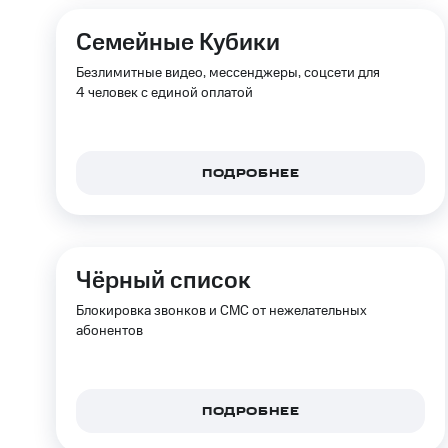
Смартфоны
Наушники и колонки
Умн
Скидка 30% на связь
Семейные Кубики
Тарифы RED, РИИЛ и МТС Супер дешев
Безлимитные видео, мессенджеры, соцсети для
4 человек с единой оплатой
Обзоры товаров
Скидки до 40%
ПОДРОБНЕЕ
на смартфоны
при покупке со связью МТС
Чёрный список
Блокировка звонков и СМС от нежелательных
абонентов
ПОДРОБНЕЕ