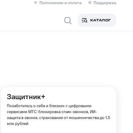
Пополнение и оплата
Поддержка
Скидка 30% на связь
Личные кабинеты
КАТАЛОГ
Мобильная связь
IM-карта для иностранцев
M
Для дома
Защитник+
Сервисы и подписки
Позаботьтесь о себе и близких с цифровыми
сервисами МТС: блокировка спам-звонков, ИИ-
защита в звонке, страхование от мошенничества до 1,5
млн рублей