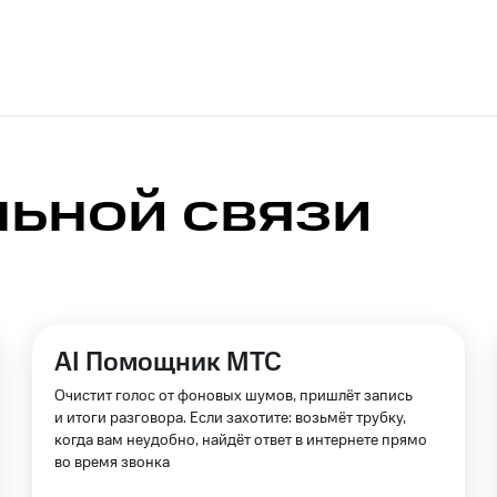
никовое ТВ
МТС Деньги
е Мой МТС
Акции
йная группа
Заказать SIM-карту
Оформить eSIM
S
асивый номер
Заменить SIM-карту
Перейти на eSI
льной связи
ле при оплате с карты МТС Деньги
ым тарифом
ым тарифом
AI Помощник МТС
Очистит голос от фоновых шумов, пришлёт запись
чать приложение Мой МТС
и итоги разговора. Если захотите: возьмёт трубку,
ильмы, музыка и многое другое
когда вам неудобно, найдёт ответ в интернете прямо
ильмы, музыка и многое другое
во время звонка