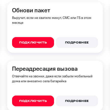
ые часы и трекеры
Умный дом
Планшеты
Акции и 
Обнови пакет
ле при оплате с карты МТС Деньги
Выручит, если не хватило минут, СМС или ГБ в этом
месяце
ПОДКЛЮЧИТЬ
ПОДРОБНЕЕ
Переадресация вызова
Отвечайте на звонки, даже если забыли мобильный
дома или внезапно села батарейка
ПОДКЛЮЧИТЬ
ПОДРОБНЕЕ