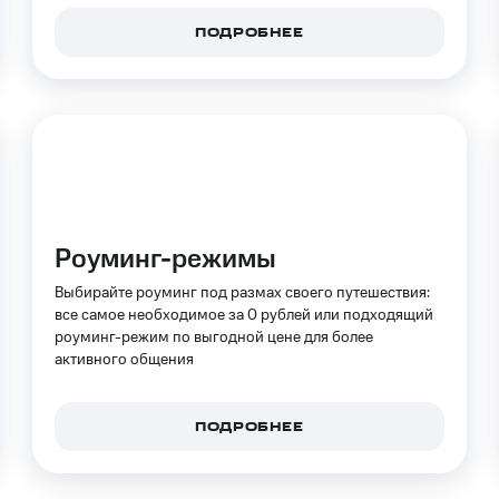
услуги, доступ к геолокации
услуги, доступ к геолокации
ПОДРОБНЕЕ
пасность
Финансы
Детям и родителям
Здоровье и 
ive
Гудок
Мой МТС
Все приложения
 в нашем приложении
ive
Гудок
Мой МТС
Все приложения
Инвестиции
Роуминг-режимы
Выбирайте роуминг под размах своего путешествия:
все самое необходимое за 0 рублей или подходящий
роуминг-режим по выгодной цене для более
активного общения
ход 15%
ПОДРОБНЕЕ
ер МТС
Настройки автоплатежа
Пополнить номер др
ход 15%
 на карту
МТС Pay
Оплата по QR-коду за границей