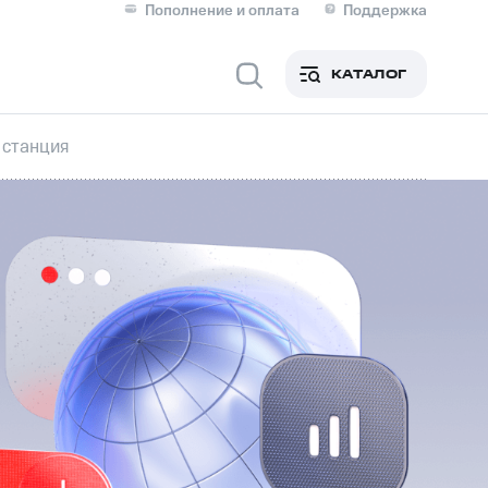
Пополнение и оплата
Поддержка
Скидка 30% на связь
Личные кабинеты
КАТАЛОГ
Мобильная связь
 станция
IM-карта для иностранцев
M
Для дома
Сервисы и подписки
фитнес
Приложения от МТС