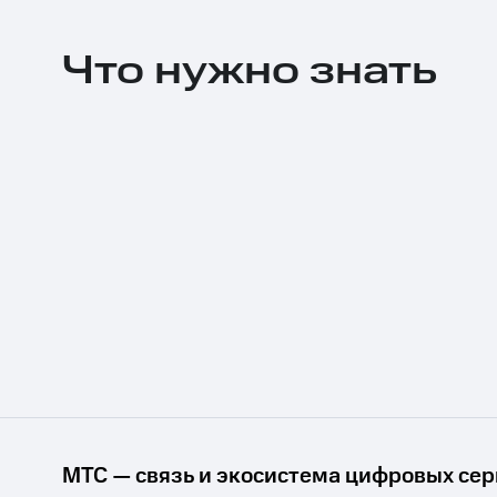
Скидки до 40%
Что нужно знать
на смартфоны
при покупке со связью МТС
МТС — связь и экосистема цифровых се