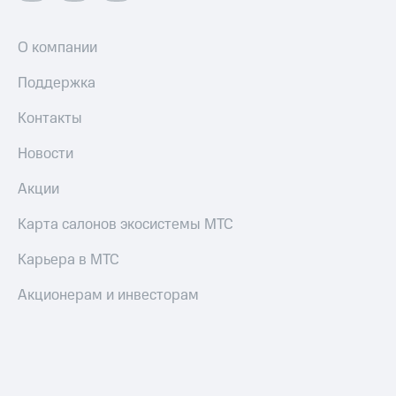
Оплата
О компании
по QR-
коду
Поддержка
за границей
Контакты
тернет-магазин
Смартфоны
Новости
Наушники
и
Акции
колонки
Карта салонов экосистемы МТС
Умные
часы
Карьера в МТС
и
трекеры
Акционерам и инвесторам
Умный
дом
Планшеты