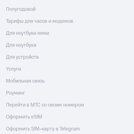
общие
подписки
Полугодовой
КИОН
и услуги,
Музыка
доступ
Тарифы для часов и модемов
к геолокации
КИОН
Кино,
Строки
Для ноутбука мини
музыка,
книги
Live
Для ноутбука
и не
только
Гудок
Для устройств
Безопасность
Мой
Услуги
МТС
Финансы
Мобильная связь
Все
Детям
приложения
и родителям
Роуминг
Инвестиции
Здоровье
Перейти в МТС со своим номером
и фитнес
Получайте
Оформить eSIM
доход
Приложения
онлайн
от МТС
Страхование
Оформить SIM-карту в Telegram