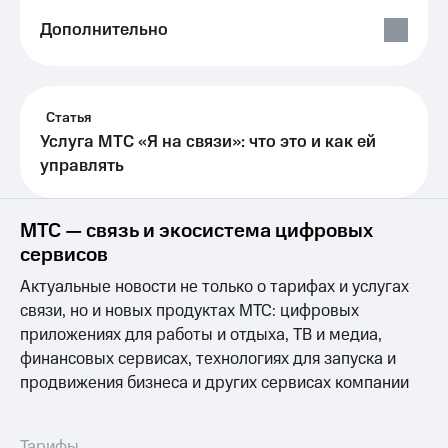
Выбрать
ТВ и телефон
красивый
для дома
Дополнительно
номер
Личный
Заменить
кабинет
SIM-
спутникового
карту
Статья
ТВ
Скачать
Услуга МТС «Я на связи»: что это и как ей
Перейти
приложение
управлять
на
Мой
eSIM
МТС
МТС
МТС — связь и экосистема цифровых
Для дома
Premium
Спутниковое ТВ
сервисов
Выберите
Подписка
Актуальные новости не только о тарифах и услугах
и подключите
на гигабайты
ТВ
интернета,
связи, но и новых продуктах МТС: цифровых
с выгодным
фильмы,
приложениях для работы и отдыха, ТВ и медиа,
тарифом
музыка
финансовых сервисах, технологиях для запуска и
и многое
продвижения бизнеса и других сервисах компании
Интернет,
другое
ТВ и телефон
Семейная
для дома
группа
Тарифы