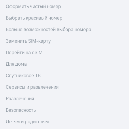
Акции
Покупка
Оформить чистый номер
полисов
Приложения
онлайн
Выбрать красивый номер
КИОН
Скидка 30%
на связь
Больше возможностей выбора номера
КИОН
Музыка
С картой
Заменить SIM-карту
МТС
КИОН
Деньги
Перейти на eSIM
Строки
МТС
Накопления
Live
Для дома
Откладывайте
Гудок
Спутниковое ТВ
деньги
и получайте
Мой
Сервисы и развлечения
доход 15%
МТС
Акции
Развлечения
Условия
Все
пополнения
приложения
Безопасность
Финансы
Скидка
Инвестиции
30%
Детям и родителям
на связь