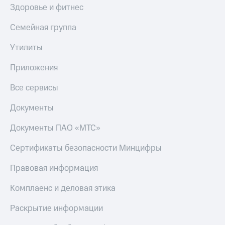
Получайте
Здоровье и фитнес
доход
Тарифы
онлайн
RED,
Семейная группа
Страхование
РИИЛ
и МТС Супер
Утилиты
Покупка
дешевле
полисов
при оплате
Приложения
онлайн
с карты
Скидка 30%
МТС Деньги
на связь
Все сервисы
Обзоры
С картой
Документы
товаров
МТС
Деньги
Документы ПАО «МТС»
Скидки
МТС
до 40%
Накопления
Сертификаты безопасности Минцифры
на смартфоны
Откладывайте
Правовая информация
деньги
при
и получайте
покупке
Комплаенс и деловая этика
доход 15%
со связью
Платежи
МТС
Раскрытие информации
и
переводы