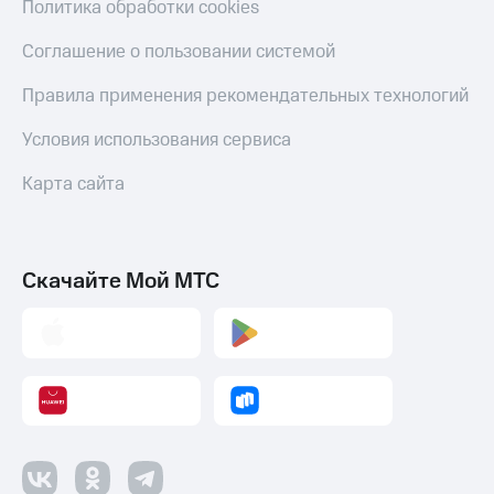
Политика обработки cookies
Пополнить
Соглашение о пользовании системой
номер
МТС
Правила применения рекомендательных технологий
Настройки
автоплатежа
Условия использования сервиса
Пополнить
Карта сайта
номер
другого
оператора
Скачайте Мой МТС
Оплата
интернета
и
ТВ
Переводы
с
телефона
на карту
МТС Pay