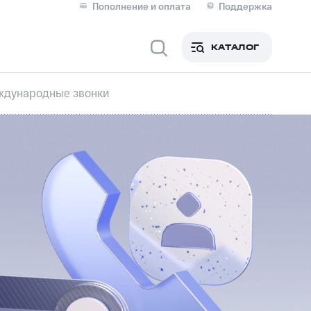
Пополнение и оплата
Поддержка
Скидка 30% на связь
Личные кабинеты
КАТАЛОГ
Мобильная связь
ждународные звонки
IM-карта для иностранцев
M
Для дома
Сервисы и подписки
фитнес
Приложения от МТС