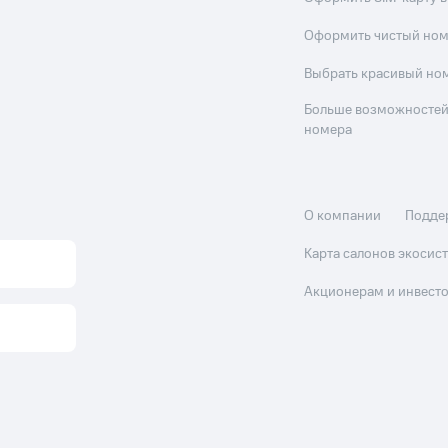
Оформить чистый но
Выбрать красивый но
Больше возможностей
номера
О компании
Подде
Карта салонов экоси
Акционерам и инвест