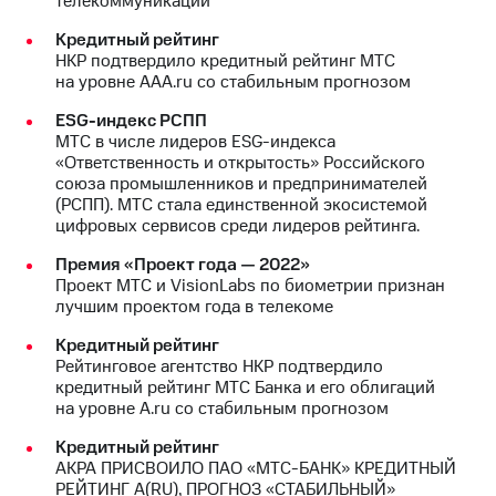
телекоммуникации
МТС
Кредитный рейтинг
о технологиях
НКР подтвердило кредитный рейтинг МТС
на уровне AAA.ru со стабильным прогнозом
Достижения
ESG-индекс РСПП
МТС в числе лидеров ESG-индекса
Интервью
«Ответственность и открытость» Российского
союза промышленников и предпринимателей
Финансовая
(РСПП). МТС стала единственной экосистемой
отчетность
цифровых сервисов среди лидеров рейтинга.
Контакты
Премия «Проект года — 2022»
Проект МТС и VisionLabs по биометрии признан
Новости
лучшим проектом года в телекоме
в
регионе
Кредитный рейтинг
Рейтинговое агентство НКР подтвердило
м и акционерам
кредитный рейтинг МТС Банка и его облигаций
Корпоративное
на уровне A.ru со стабильным прогнозом
управление
Кредитный рейтинг
Корпоративный
АКРА ПРИСВОИЛО ПАО «МТС-БАНК» КРЕДИТНЫЙ
секретарь
РЕЙТИНГ А(RU), ПРОГНОЗ «СТАБИЛЬНЫЙ»