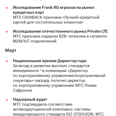
Раскрытие
информации
Исследование Frank RG игроков на рынке
Информация
кредитных карт
акционерам
MTS CASHBACK признана «Лучшей кредитной
Документы
картой для состоятельных клиентов»
ПАО
"МТС"
Исследование отечественного рынка Private LTE
Собрания
МТС признана лидером B2B-телекома в сегменте
акционеров
М2М/IoT-подключений
Личный
Март
кабинет
акционера
Акционерный
Национальная премия Директор года
капитал
За вклад в развитие высоких стандартов
Контроль
менеджмента " в номинации «Директор
и
по корпоративному управлению/корпоративный
аудит
секретарь» награду получил директор
Рынок
по корпоративному управлению МТС Роман
акций
Сафронов
Надзорный аудит
Описание
МТС подтвердила соответствие
Программа
антикоррупционной комплаенс-системы
приобретения
международного стандарта ISO 37001:2016. МТС
Порядок