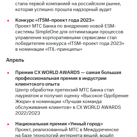
стала первой компанией на российском рынке,
выкупа
которая успешно прошла надзорный аудит
акций
Дивиденды
Конкурс «ITSM-проект года 2023»
Рынок
Проект МТС Банка по внедрению новой ESM-
облигаций
системы SimpleOne для оптимизации процессов
управления корпоративными сервисами стал
Описание
победителем конкурса «ITSM-проект года 2023»
Еврооблигации-2023
в номинации «ITIL-принципы»
Уведомление
о
Апрель
погашении
именных
Премия СХ WORLD AWARDS — самая большая
облигаций
профессиональная премия в индустрии
Другое
клиентского опыта
Центр обработки претензий МТС Банка стал
Регистратор
лауреатом и получил оценку «Высокое Одобрение
Реквизиты
Жюри» в номинации «Лучшая команда
Контакты
обслуживания клиентов» в СХ WORLD AWARDS
йчивое развитие
2022/2023
и деловая этика
На главную
Национальная премия «Умный город»
Проект, реализованный МТС в Междуреченске
на базе технологий интернета вещей, вошёл