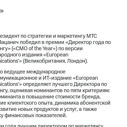
»
езидент по стратегии и маркетингу МТС
Лацанич победил в премии «Директор года по
гу» («CMO of the Year») по версии
родного издания «European
cations’» (Великобритания, Лондон).
о ведущее международное
муникационное и ИТ-издание «European
cations’» определяет лучшего Директора по
нгу, оценивая номинантов по пяти критериям:
оминанта в повышение стоимости бренда,
ие клиентского опыта, динамика абонентской
звитие новых продуктов и услуг, а также
у финансовых показателей.
ам года лучшим директором по маркетингу