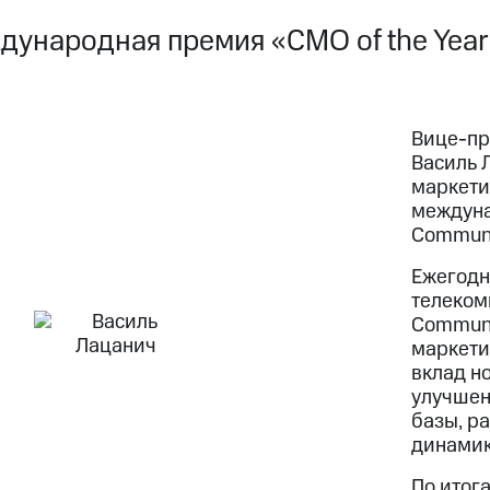
дународная премия «CMO of the Year
Вице-пр
Василь 
маркетин
междуна
Communi
Ежегодн
телеком
Communi
маркети
вклад н
улучшен
базы, ра
динамик
По итог