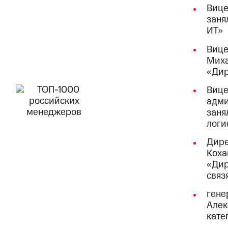
Вице
заня
ИТ»
Вице
Миха
«Дир
Вице
адми
заня
логи
Дире
Коха
«Дир
связ
гене
Алек
кате