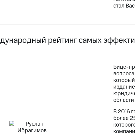
стал Ва
дународный рейтинг самых эффекти
Вице-пр
вопроса
который
издание
юридиче
области
В 2016 
более 2
которог
компани