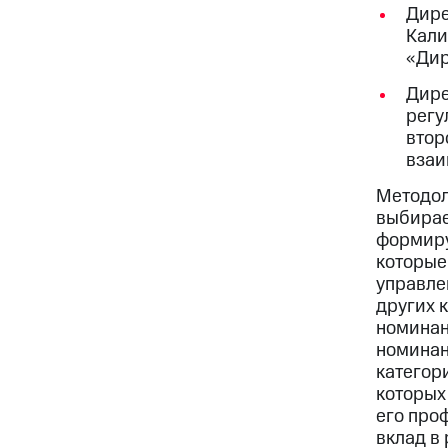
Дире
Кали
«Дир
Дире
регу
втор
взаи
Методол
выбирае
формиру
которые
управле
других 
номинан
номинан
категор
которых
его про
вклад в