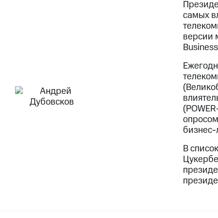
Президе
самых в
телеком
версии 
Business
Ежегодн
телеком
(Велико
влиятел
(POWER-
опросом
бизнес-
В списо
Цукербе
президе
президе