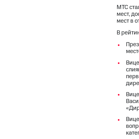
МТС ста
мест, д
мест в 
В рейти
През
мест
Вице
слия
перв
дире
Вице
Васи
«Дир
Вице
вопр
кате