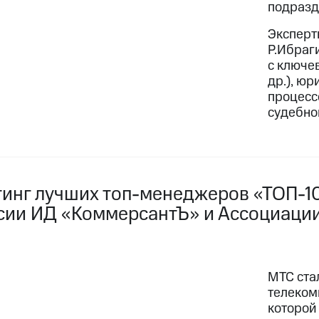
подразд
Эксперт
Р.Ибраг
с ключев
др.), ю
процесс
судебно
тинг лучших топ-менеджеров «ТОП-
сии ИД «КоммерсантЪ» и Ассоциаци
МТС ста
телеком
которой 