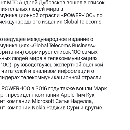
нт МТС Андрей Дубовсков вошел в список
лиятельных людей мира в
муникационной отрасли «POWER-100» по
международного издания Global Telecoms
о ведущее международное издание о
муникациях «Global Telecoms Business»
британия) формирует список 100 самых
ьных людей мира в телекоммуникациях
100), руководствуясь экспертной оценкой,
 читателей и анализом информации о
лидерах телекоммуникационной отрасли.
к POWER-100 в 2016 году также вошли Марк
рг, президент компании Apple Тим Кук,
нт компании Microsoft Сатья Наделла,
нт компании Nokia Раджив Сури и другие.