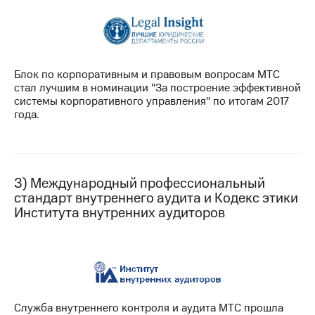
Раскрытие
информации
Информация
акционерам
Документы
ПАО
Блок по корпоративным и правовым вопросам МТС
"МТС"
стал лучшим в номинации "За построение эффективной
Собрания
системы корпоративного управления" по итогам 2017
акционеров
года.
Личный
кабинет
акционера
Акционерный
капитал
3) Международный профессиональный
Контроль
стандарт внутреннего аудита и Кодекс этики
и
Института внутренних аудиторов
аудит
Рынок
акций
Описание
Программа
приобретения
Служба внутреннего контроля и аудита МТС прошла
Порядок