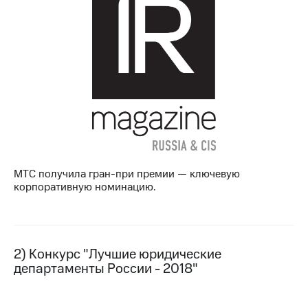
МТС
о технологиях
Достижения
Интервью
Финансовая
отчетность
Контакты
МТС получила гран-при премии — ключевую
Новости
корпоративную номинацию.
в
регионе
м и акционерам
Корпоративное
2) Конкурс "Лучшие юридические
управление
департаменты России - 2018"
Корпоративный
секретарь