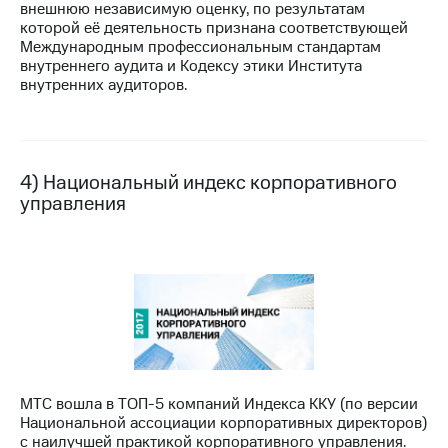
внешнюю независимую оценку, по результатам
выкупа
которой её деятельность признана соответствующей
акций
Международным профессиональным стандартам
Дивиденды
внутреннего аудита и Кодексу этики Института
Рынок
внутренних аудиторов.
облигаций
Описание
Еврооблигации-2023
Уведомление
4) Национальный индекс корпоративного
о
управления
погашении
именных
облигаций
Другое
Регистратор
Реквизиты
Контакты
йчивое развитие
и деловая этика
На главную
МТС вошла в ТОП-5 компаний Индекса ККУ (по версии
Национальной ассоциации корпоративных директоров)
с наилучшей практикой корпоративного управления.