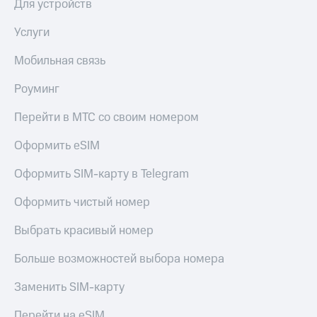
Для устройств
выкупа
акций
Услуги
Дивиденды
Рынок
Мобильная связь
облигаций
Роуминг
Описание
Еврооблигации-2023
Уведомление
Перейти в МТС со своим номером
о
погашении
Оформить eSIM
именных
облигаций
Оформить SIM-карту в Telegram
Другое
Оформить чистый номер
Регистратор
Реквизиты
Выбрать красивый номер
Контакты
йчивое развитие
Больше возможностей выбора номера
и деловая этика
На главную
Заменить SIM-карту
Перейти на eSIM