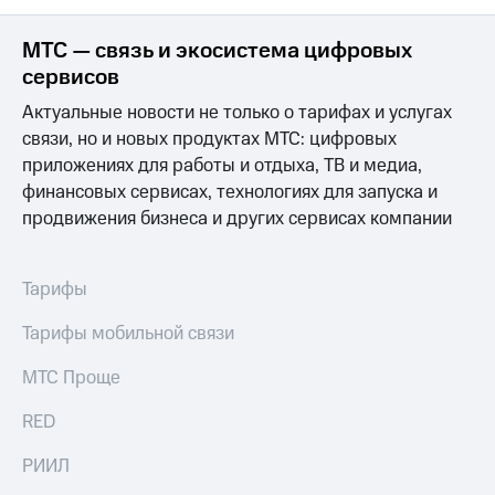
МТС
МТС — связь и экосистема цифровых
о технологиях
сервисов
Достижения
Актуальные новости не только о тарифах и услугах
связи, но и новых продуктах МТС: цифровых
Интервью
приложениях для работы и отдыха, ТВ и медиа,
Финансовая
финансовых сервисах, технологиях для запуска и
отчетность
продвижения бизнеса и других сервисах компании
Контакты
Новости
Тарифы
в
регионе
Тарифы мобильной связи
м и акционерам
МТС Проще
Корпоративное
управление
RED
Корпоративный
РИИЛ
секретарь