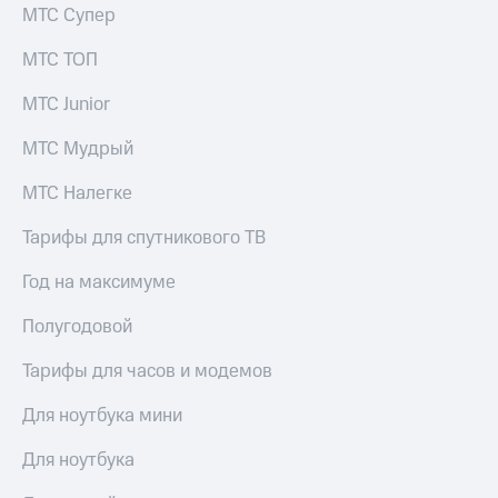
Раскрытие
МТС Супер
информации
Информация
МТС ТОП
акционерам
Документы
МТС Junior
ПАО
"МТС"
МТС Мудрый
Собрания
акционеров
МТС Налегке
Личный
кабинет
акционера
Тарифы для спутникового ТВ
Акционерный
капитал
Год на максимуме
Контроль
и
Полугодовой
аудит
Рынок
Тарифы для часов и модемов
акций
Для ноутбука мини
Описание
Программа
Для ноутбука
приобретения
Порядок