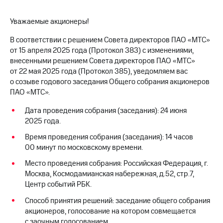
МТС
Уважаемые акционеры!
о технологиях
В соответствии с решением Совета директоров ПАО «МТС»
Достижения
от 15 апреля 2025 года (Протокол 383) с изменениями,
внесенными решением Совета директоров ПАО «МТС»
Интервью
от 22 мая 2025 года (Протокол 385), уведомляем вас
о созыве годового заседания Общего собрания акционеров
Финансовая
отчетность
ПАО «МТС».
Дата проведения собрания (заседания): 24 июня
Контакты
2025 года.
Новости
Время проведения собрания (заседания): 14 часов
в
00 минут по московскому времени.
регионе
Место проведения собрания: Российская Федерация, г.
м и акционерам
Москва, Космодамианская набережная, д.52, стр.7,
Корпоративное
Центр событий РБК.
управление
Способ принятия решений: заседание общего собрания
Корпоративный
акционеров, голосование на котором совмещается
секретарь
с заочным голосованием.