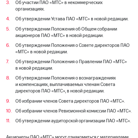
Об участии ПАО «МТС» в некоммерческих
выкупа
организациях.
акций
Дивиденды
Об утверждении Устава ПАО «МТС» в новой редакции.
Рынок
облигаций
Об утверждении Положения об Общем собрании
акционеров ПАО «МТС» в новой редакции.
Описание
Еврооблигации-2023
Об утверждении Положения о Совете директоров ПАО
Уведомление
«МТС» в новой редакции.
о
Об утверждении Положения о Правлении ПАО «МТС»
погашении
именных
в новой редакции.
облигаций
Об утверждении Положения о вознаграждениях
Другое
и компенсациях, выплачиваемых членам Совета
директоров ПАО «МТС», в новой редакции.
Регистратор
Реквизиты
Об избрании членов Совета директоров ПАО «МТС».
Контакты
йчивое развитие
Об избрании членов Ревизионной комиссии ПАО «МТС».
и деловая этика
Об утверждении аудиторской организации ПАО «МТС».
На главную
Акционеры ПАО «МТС» могут ознакомиться с материалами,