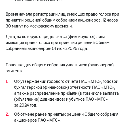
Раскрытие
информации
Информация
Время начала регистрации лиц, имеющих право голоса при
акционерам
принятии решений общим собранием акционеров: 12 часов
Документы
30 минут по московскому времени.
ПАО
"МТС"
Дата, на которую определяются (фиксируются) лица,
Собрания
имеющие право голоса при принятии решений Общим
акционеров
собранием акциоенров: 01 июня 2025 года.
Личный
кабинет
акционера
Повестка дня общего собрания участников (акционеров)
Акционерный
эмитента:
капитал
Контроль
Об утверждении годового отчета ПАО «МТС», годовой
и
аудит
бухгалтерской (финансовой) отчетности ПАО «МТС»,
Рынок
а также распределение прибыли (в том числе выплата
акций
(объявление) дивидендов) и убытков ПАО «МТС»
за 2024 год.
Описание
Программа
Об отмене ранее принятых решений Общего собрания
приобретения
акционеров ПАО «МТС».
Порядок