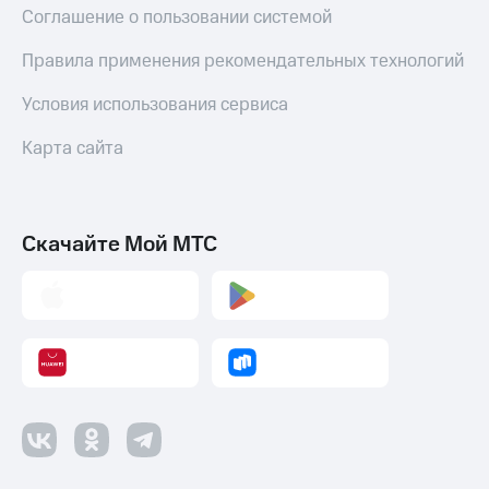
Соглашение о пользовании системой
Пополнить
номер
Правила применения рекомендательных технологий
МТС
Условия использования сервиса
Настройки
автоплатежа
Карта сайта
Пополнить
номер
другого
оператора
Скачайте Мой МТС
Оплата
интернета
и
ТВ
Переводы
с
телефона
на карту
МТС Pay