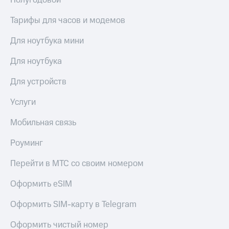
Полугодовой
общие
подписки
КИОН
Тарифы для часов и модемов
и услуги,
Музыка
доступ
к геолокации
Для ноутбука мини
КИОН
Кино,
Строки
музыка,
Для ноутбука
книги
Live
и не
Для устройств
только
Гудок
Услуги
Безопасность
Мой
Мобильная связь
МТС
Финансы
Все
Роуминг
Детям
приложения
и родителям
Перейти в МТС со своим номером
Инвестиции
Здоровье
Оформить eSIM
и фитнес
Получайте
доход
Оформить SIM-карту в Telegram
Приложения
онлайн
от МТС
Страхование
Оформить чистый номер