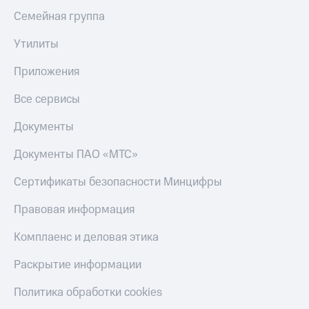
Получайте
доход
Семейная группа
Тарифы
онлайн
RED,
Страхование
Утилиты
РИИЛ
и МТС Супер
Покупка
Приложения
дешевле
полисов
при оплате
онлайн
Все сервисы
с карты
Скидка 30%
МТС Деньги
на связь
Документы
Обзоры
С картой
Документы ПАО «МТС»
товаров
МТС
Деньги
Скидки
Сертификаты безопасности Минцифры
МТС
до 40%
Накопления
Правовая информация
на смартфоны
Откладывайте
Комплаенс и деловая этика
деньги
при
и получайте
покупке
доход 15%
Раскрытие информации
со связью
Платежи
МТС
и
Политика обработки cookies
переводы