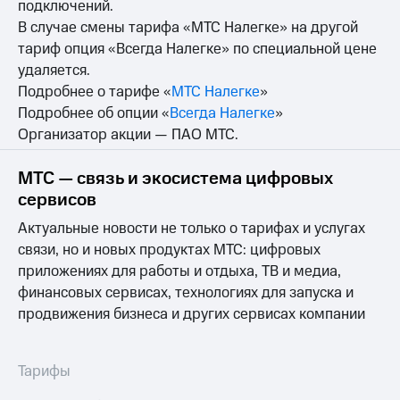
Выбрать
подключений.
ТВ и телефон
красивый
для дома
В случае смены тарифа «МТС Налегке» на другой
номер
тариф опция «Всегда Налегке» по специальной цене
Личный
удаляется.
Заменить
кабинет
SIM-
спутникового
Подробнее о тарифе «
МТС Налегке
»
карту
ТВ
Подробнее об опции «
Всегда Налегке
»
Скачать
Организатор акции — ПАО МТС.
Перейти
приложение
на
Мой
eSIM
МТС
МТС — связь и экосистема цифровых
МТС
сервисов
Для дома
Premium
Спутниковое ТВ
Актуальные новости не только о тарифах и услугах
Выберите
Подписка
связи, но и новых продуктах МТС: цифровых
и подключите
на гигабайты
приложениях для работы и отдыха, ТВ и медиа,
ТВ
интернета,
финансовых сервисах, технологиях для запуска и
с выгодным
фильмы,
тарифом
музыка
продвижения бизнеса и других сервисах компании
и многое
Интернет,
другое
ТВ и телефон
Семейная
Тарифы
для дома
группа