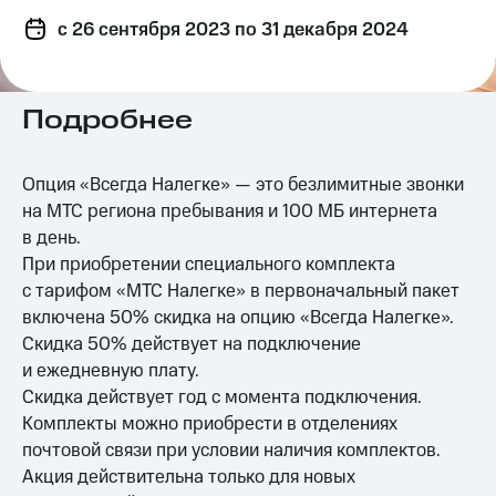
на связь
c 26 сентября 2023
по 31 декабря 2024
Роуминг
Тарифы
RED,
Семейная
РИИЛ
Подробнее
группа
и МТС
Супер
Заказать
дешевле
Опция «Всегда Налегке» — это безлимитные звонки
SIM-
при
карту
оплате
на МТС региона пребывания и 100 МБ интернета
с карты
в день.
Оформить
МТС
При приобретении специального комплекта
eSIM
Деньги
с тарифом «МТС Налегке» в первоначальный пакет
SIM-
Спутниковое ТВ
включена 50% скидка на опцию «Всегда Налегке».
карта
Скидка 50% действует на подключение
для
Выберите
и ежедневную плату.
иностранцев
и подключите
Скидка действует год с момента подключения.
ТВ
Оформить
с выгодным
Комплекты можно приобрести в отделениях
чистый
тарифом
почтовой связи при условии наличия комплектов.
номер
Акция действительна только для новых
Интернет,