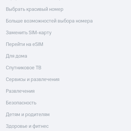
Акции
Покупка
Выбрать красивый номер
полисов
Приложения
онлайн
КИОН
Больше возможностей выбора номера
Скидка 30%
на связь
КИОН
Заменить SIM-карту
Музыка
С картой
Перейти на eSIM
МТС
КИОН
Деньги
Строки
МТС
Для дома
Накопления
Live
Спутниковое ТВ
Откладывайте
Гудок
деньги
Сервисы и развлечения
и получайте
Мой
доход 15%
Развлечения
МТС
Акции
Условия
Безопасность
Все
пополнения
приложения
Детям и родителям
Финансы
Скидка
Инвестиции
30%
Здоровье и фитнес
на связь