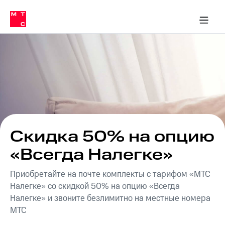
Перенести
ка 30% на связь
обильная связь
Сервисы и подписки
Интернет-магазин
Для дома
Скидка 30% на связь
Личные кабинеты
Финансы
Приложения
номер
ичные кабинеты
в МТС
Мобильная
связь
Тарифы
Интернет
и
ТВ
Услуги
Спутниковое
ТВ
Роуминг
МТС
Скидка 50% на опцию
Деньги
Личный
«Всегда Налегке»
кабинет
Мобильная связь
Скачать
Перенести
Приобретайте на почте комплекты с тарифом «МТС
приложение
номер
Мой
в МТС
Налегке» со скидкой 50% на опцию «Всегда
МТС
Налегке» и звоните безлимитно на местные номера
Акции
Тарифы
МТС
Скидка 30%
Услуги