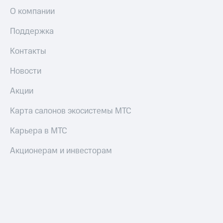
О компании
Оплата
по QR-
Поддержка
коду
за границей
Контакты
тернет-магазин
Новости
Смартфоны
Акции
Наушники
и
Карта салонов экосистемы МТС
колонки
Карьера в МТС
Умные
часы
Акционерам и инвесторам
и
трекеры
Умный
дом
Планшеты