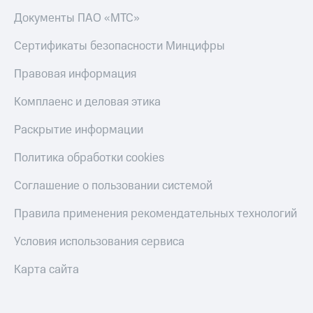
деньги
Документы ПАО «МТС»
при
и получайте
покупке
доход 15%
со связью
Сертификаты безопасности Минцифры
Платежи
МТС
и
Правовая информация
переводы
Комплаенс и деловая этика
Пополнить
номер
Раскрытие информации
МТС
Политика обработки cookies
Настройки
автоплатежа
Соглашение о пользовании системой
Пополнить
Правила применения рекомендательных технологий
номер
другого
Условия использования сервиса
оператора
Карта сайта
Оплата
интернета
и
ТВ