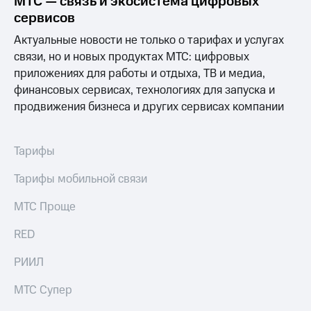
МТС — связь и экосистема цифровых
Семейная
сервисов
группа
Спутниковое
Актуальные новости не только о тарифах и услугах
Скидка
ТВ
связи, но и новых продуктах МТС: цифровых
на тарифы,
общие
Услуги
приложениях для работы и отдыха, ТВ и медиа,
подписки
финансовых сервисах, технологиях для запуска и
и услуги,
Поддержка
продвижения бизнеса и других сервисах компании
доступ
к геолокации
висы и подписки
МТС
Сертификаты
Тарифы
Premium
безопасности
Подписка
Тарифы мобильной связи
Всё
на гигабайты
под
интернета,
МТС Проще
рукой
фильмы,
музыка
в Мой МТС
RED
и многое
другое
Посмотрите,
РИИЛ
что
Семейная
полезного
МТС Супер
группа
есть