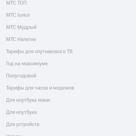
в нашем
МТС ТОП
Скидка
приложении
на тарифы,
МТС Junior
общие
КИОН
подписки
МТС Мудрый
и услуги,
КИОН
доступ
Музыка
к геолокации
МТС Налегке
КИОН
Кино,
Тарифы для спутникового ТВ
Строки
музыка,
книги
Год на максимуме
Live
и не
только
Гудок
Полугодовой
Безопасность
Мой
Тарифы для часов и модемов
МТС
Финансы
Для ноутбука мини
Все
Детям
приложения
Для ноутбука
и родителям
Инвестиции
Для устройств
Здоровье
и фитнес
Получайте