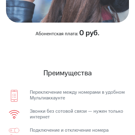
на связь
Роуминг
Тарифы
RED,
Семейная
РИИЛ
0 руб.
группа
и МТС
Абонентская плата:
Супер
Заказать
дешевле
SIM-
при
карту
оплате
с карты
Оформить
МТС
Преимущества
eSIM
Деньги
SIM-
Спутниковое ТВ
карта
Переключение между номерами в удобном
для
Выберите
Мультиаккаунте
иностранцев
и подключите
ТВ
Звонки без сотовой связи — нужен только
Оформить
с выгодным
интернет
чистый
тарифом
номер
Подключение и отключение номера