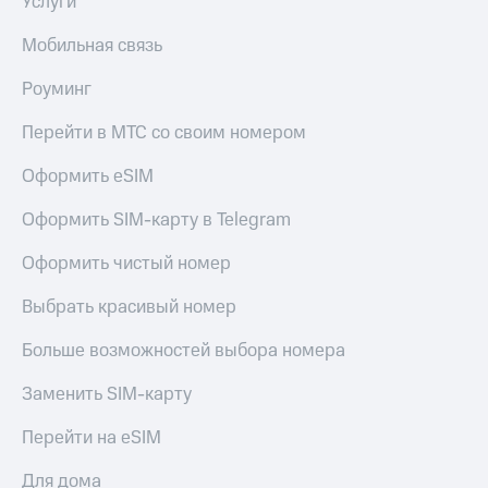
Услуги
доход
Приложения
онлайн
от МТС
Мобильная связь
Страхование
Акции
Роуминг
Покупка
Приложения
полисов
Перейти в МТС со своим номером
КИОН
онлайн
Оформить eSIM
КИОН
Скидка 30%
Музыка
на связь
Оформить SIM-карту в Telegram
КИОН
С картой
Оформить чистый номер
Строки
МТС
Деньги
Выбрать красивый номер
Live
МТС
Больше возможностей выбора номера
Накопления
Гудок
Откладывайте
Заменить SIM-карту
Мой
деньги
МТС
и получайте
Перейти на eSIM
доход 15%
Все
приложения
Для дома