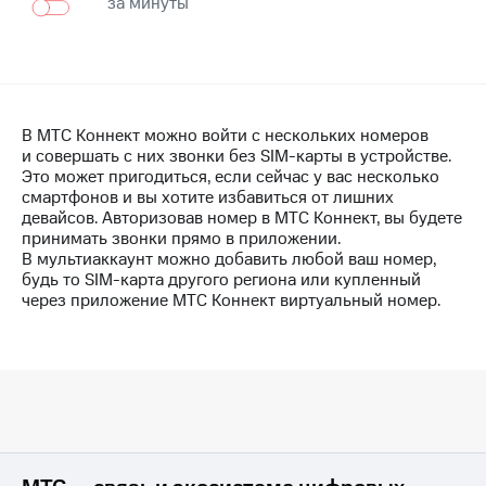
за минуты
Интернет,
Выбрать
ТВ и телефон
красивый
для дома
номер
Заменить
Личный
SIM-
кабинет
карту
В МТС Коннект можно войти с нескольких номеров
спутникового
и совершать с них звонки без
SIM-карты
в устройстве.
ТВ
Перейти
Это может пригодиться, если сейчас у вас несколько
Скачать
на
смартфонов и вы хотите избавиться от лишних
приложение
eSIM
девайсов. Авторизовав номер в МТС Коннект, вы будете
Мой
принимать звонки прямо в приложении.
МТС
Для дома
В мультиаккаунт можно добавить любой ваш номер,
МТС
Спутниковое ТВ
будь то
SIM-карта
другого региона или купленный
Premium
Выберите
через приложение МТС Коннект виртуальный номер.
и подключите
Подписка
ТВ
на гигабайты
с выгодным
интернета,
тарифом
фильмы,
музыка
и многое
Интернет,
другое
ТВ и телефон
для дома