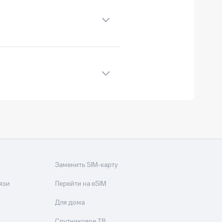
одный звонок из домашнего
имость — на условиях вашего
т с услугами:
тарифного плана.
ацию вызовов можно
сации вызовов в меню
ская метка». Это можно
Заменить SIM-карту
язи
Перейти на eSIM
.
Для дома
Спутниковое ТВ