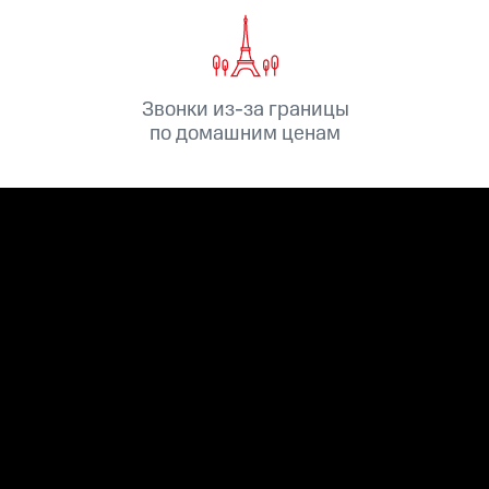
ые часы и трекеры
Умный дом
Планшеты
Акции и 
ле при оплате с карты МТС Деньги
Звонки из-за границы
по домашним ценам