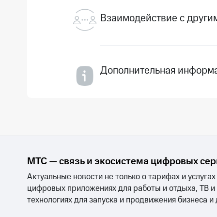
в
приложении «Мой МТ
Исходящие на номера в стр
Взаимодействие с други
страны
в
Личном кабинете
;
«Интернет-звонки. Технолог
с помощью команды
11
*
«M2M-менеджер».
«ВГП. Закрытый абонент
Дополнительная информ
Чтобы деактивировать техн
Если у вас подключена «Ин
«ВГП. Привилегированны
настроить только в Личном
«ВГП. Закрытый абонент
смартфона недоступна.
«ВГП. Закрытый абонент
Как позвонить через VoWiFi
Убедитесь, что на ваше
проверить в Личном ка
МТС — связь и экосистема цифровых се
Подключитесь к сети
Wi-
Актуальные новости не только о тарифах и услугах
Включите функцию «Вы
цифровых приложениях для работы и отдыха, ТВ и
технологиях для запуска и продвижения бизнеса и
Убедитесь, что в правом