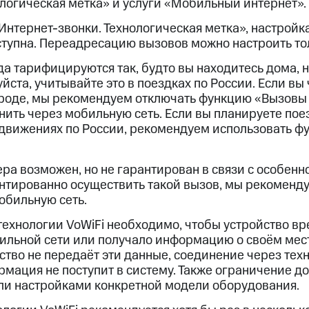
ологическая метка» и услуги «Мобильный интернет».
«Интернет-звонки. Технологическая метка», настрой
тупна. Переадресацию вызовов можно настроить тол
да тарифицируются так, будто вы находитесь дома, 
ста, учитывайте это в поездках по России. Если вы
роде, мы рекомендуем отключать функцию «Вызовы п
нить через мобильную сеть. Если вы планируете пое
движениях по России, рекомендуем использовать ф
ра возможен, но не гарантирован в связи с особен
нтированно осуществить такой вызов, мы рекоменд
мобильную сеть.
технологии VoWiFi необходимо, чтобы устройство вр
ильной сети или получало информацию о своём мес
ство не передаёт эти данные, соединение через тех
мация не поступит в систему. Также ограничение д
ли настройками конкретной модели оборудования.