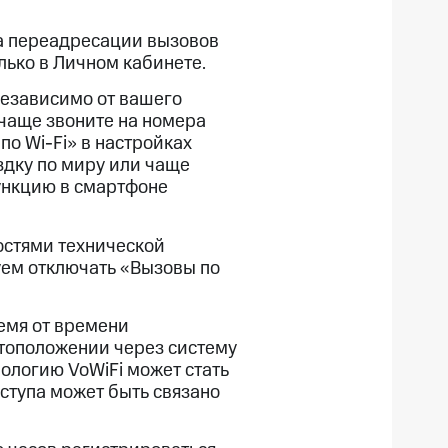
ка переадресации вызовов
ько в Личном кабинете.
независимо от вашего
 чаще звоните на номера
о Wi-Fi» в настройках
здку по миру или чаще
ункцию в смартфоне
ностями технической
уем отключать «Вызовы по
емя от времени
тоположении через систему
нологию VoWiFi может стать
оступа может быть связано