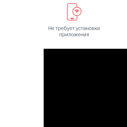
Смартфоны
Наушники и колонки
Умн
Скидка 30% на связь
Тарифы RED, РИИЛ и МТС Супер дешев
Не требует установки
Обзоры товаров
приложения
Скидки до 40%
на смартфоны
при покупке со связью МТС