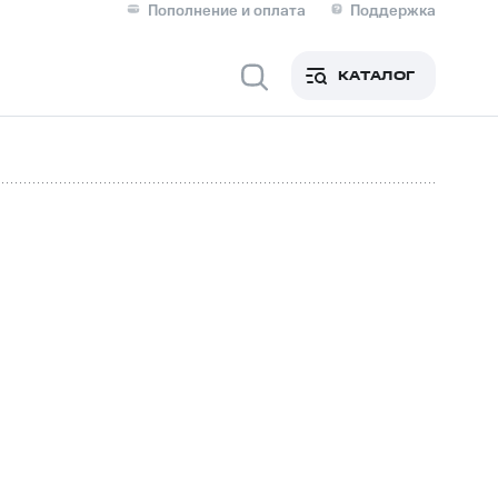
Пополнение и оплата
Поддержка
Скидка 30% на связь
Личные кабинеты
КАТАЛОГ
Мобильная связь
IM-карта для иностранцев
M
Для дома
Сервисы и подписки