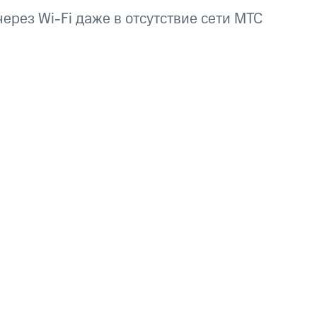
ерез Wi-Fi даже в отсутствие сети МТС
фитнес
Приложения от МТС
Приложения
Финансы
угого оператора
Оплата
Интернет-магазин