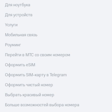
Выбрать
ТВ и телефон
Для ноутбука
красивый
для дома
номер
Для устройств
Личный
Заменить
кабинет
SIM-
Услуги
спутникового
карту
ТВ
Скачать
Мобильная связь
Перейти
приложение
на
Мой
Роуминг
eSIM
МТС
МТС
Перейти в МТС со своим номером
Для дома
Premium
Спутниковое ТВ
Оформить eSIM
Выберите
Подписка
и подключите
на гигабайты
Оформить SIM-карту в Telegram
ТВ
интернета,
с выгодным
фильмы,
Оформить чистый номер
тарифом
музыка
и многое
Выбрать красивый номер
Интернет,
другое
ТВ и телефон
Семейная
Больше возможностей выбора номера
для дома
группа