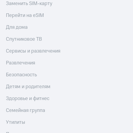
Заменить SIM-карту
Спутниковое
Скидка
ТВ
на тарифы,
Перейти на eSIM
общие
Услуги
подписки
и услуги,
Для дома
Поддержка
доступ
к геолокации
Спутниковое ТВ
Сертификаты
висы и подписки
МТС
безопасности
Сервисы и развлечения
Premium
Всё
Развлечения
Подписка
под
на гигабайты
рукой
Безопасность
интернета,
в Мой МТС
фильмы,
Детям и родителям
музыка
Посмотрите,
и многое
что
Здоровье и фитнес
другое
полезного
Семейная
есть
Семейная группа
группа
в нашем
приложении
Утилиты
Скидка
на тарифы,
КИОН