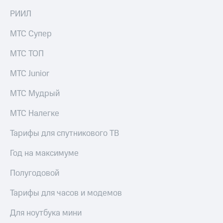
на связь
РИИЛ
Роуминг
Тарифы
МТС Супер
RED,
Семейная
РИИЛ
МТС ТОП
группа
и МТС
Супер
МТС Junior
Заказать
дешевле
SIM-
при
карту
МТС Мудрый
оплате
с карты
Оформить
МТС
МТС Налегке
eSIM
Деньги
Тарифы для спутникового ТВ
SIM-
Спутниковое ТВ
карта
Год на максимуме
для
Выберите
иностранцев
и подключите
Полугодовой
ТВ
Оформить
с выгодным
Тарифы для часов и модемов
чистый
тарифом
номер
Для ноутбука мини
Интернет,