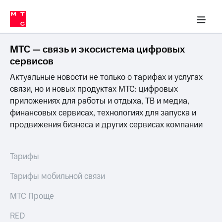
Перенести
ка 30% на связь
обильная связь
Сервисы и подписки
Интернет-магазин
Для дома
Скидка 30% на связь
Личные кабинеты
Финансы
Приложения
номер
ичные кабинеты
в МТС
Мобильная
связь
МТС — связь и экосистема цифровых
Тарифы
Интернет
сервисов
и
Актуальные новости не только о тарифах и услугах
ТВ
Услуги
связи, но и новых продуктах МТС: цифровых
Спутниковое
приложениях для работы и отдыха, ТВ и медиа,
ТВ
финансовых сервисах, технологиях для запуска и
Роуминг
продвижения бизнеса и других сервисах компании
МТС
Деньги
Личный
кабинет
Мобильная связь
Тарифы
Скачать
Перенести
приложение
номер
Тарифы мобильной связи
Мой
в МТС
МТС
МТС Проще
Акции
Тарифы
RED
Скидка 30%
Услуги