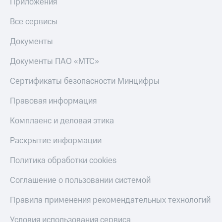
общие
Приложения
подписки
КИОН
и услуги,
Все сервисы
Музыка
доступ
к геолокации
Документы
КИОН
Кино,
Строки
музыка,
Документы ПАО «МТС»
книги
Live
и не
Сертификаты безопасности Минцифры
только
Гудок
Правовая информация
Безопасность
Мой
МТС
Комплаенс и деловая этика
Финансы
Все
Раскрытие информации
Детям
приложения
и родителям
Политика обработки cookies
Инвестиции
Здоровье
Соглашение о пользовании системой
и фитнес
Получайте
доход
Приложения
Правила применения рекомендательных технологий
онлайн
от МТС
Страхование
Условия использования сервиса