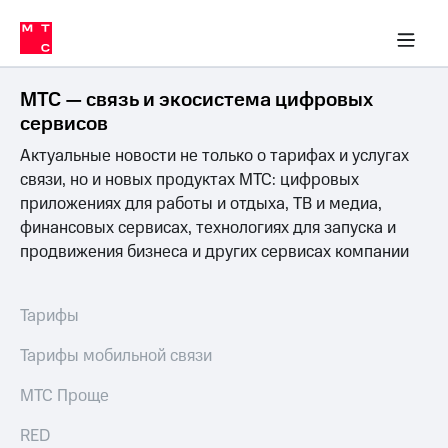
Перенести
ка 30% на связь
обильная связь
Сервисы и подписки
Интернет-магазин
Для дома
Скидка 30% на связь
Личные кабинеты
Финансы
Приложения
номер
ичные кабинеты
в МТС
Мобильная
связь
МТС — связь и экосистема цифровых
Тарифы
Интернет
сервисов
и
Актуальные новости не только о тарифах и услугах
ТВ
Услуги
связи, но и новых продуктах МТС: цифровых
Спутниковое
приложениях для работы и отдыха, ТВ и медиа,
ТВ
финансовых сервисах, технологиях для запуска и
Роуминг
продвижения бизнеса и других сервисах компании
МТС
Деньги
Личный
кабинет
Мобильная связь
Тарифы
Скачать
Перенести
приложение
номер
Тарифы мобильной связи
Мой
в МТС
МТС
МТС Проще
Акции
Тарифы
RED
Скидка 30%
Услуги