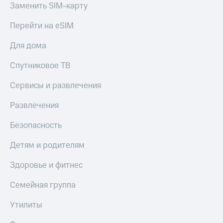
Заменить SIM-карту
Спутниковое
Скидка
ТВ
на тарифы,
Перейти на eSIM
общие
Услуги
подписки
и услуги,
Для дома
Поддержка
доступ
к геолокации
Спутниковое ТВ
Сертификаты
висы и подписки
МТС
безопасности
Сервисы и развлечения
Premium
Всё
Развлечения
Подписка
под
на гигабайты
рукой
Безопасность
интернета,
в Мой МТС
фильмы,
Детям и родителям
музыка
Посмотрите,
и многое
что
Здоровье и фитнес
другое
полезного
Семейная
есть
Семейная группа
группа
в нашем
приложении
Утилиты
Скидка
на тарифы,
КИОН