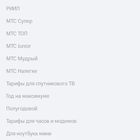
на связь
РИИЛ
Роуминг
Тарифы
МТС Супер
RED,
Семейная
РИИЛ
МТС ТОП
группа
и МТС
Супер
МТС Junior
Заказать
дешевле
SIM-
при
карту
МТС Мудрый
оплате
с карты
Оформить
МТС
МТС Налегке
eSIM
Деньги
Тарифы для спутникового ТВ
SIM-
Спутниковое ТВ
карта
Год на максимуме
для
Выберите
иностранцев
и подключите
Полугодовой
ТВ
Оформить
с выгодным
Тарифы для часов и модемов
чистый
тарифом
номер
Для ноутбука мини
Интернет,