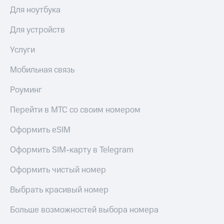
Выбрать
ТВ и телефон
Для ноутбука
красивый
для дома
номер
Для устройств
Личный
Заменить
кабинет
SIM-
Услуги
спутникового
карту
ТВ
Скачать
Мобильная связь
Перейти
приложение
на
Мой
Роуминг
eSIM
МТС
МТС
Перейти в МТС со своим номером
Для дома
Premium
Спутниковое ТВ
Оформить eSIM
Выберите
Подписка
и подключите
на гигабайты
Оформить SIM-карту в Telegram
ТВ
интернета,
с выгодным
фильмы,
Оформить чистый номер
тарифом
музыка
и многое
Выбрать красивый номер
Интернет,
другое
ТВ и телефон
Семейная
Больше возможностей выбора номера
для дома
группа