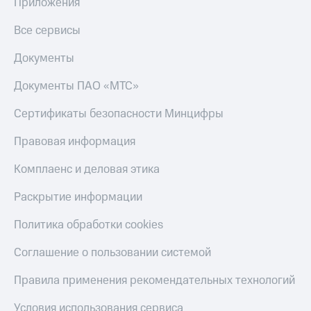
общие
Приложения
подписки
КИОН
и услуги,
Все сервисы
Музыка
доступ
к геолокации
Документы
КИОН
Кино,
Строки
музыка,
Документы ПАО «МТС»
книги
Live
и не
Сертификаты безопасности Минцифры
только
Гудок
Правовая информация
Безопасность
Мой
МТС
Комплаенс и деловая этика
Финансы
Все
Раскрытие информации
Детям
приложения
и родителям
Политика обработки cookies
Инвестиции
Здоровье
Соглашение о пользовании системой
и фитнес
Получайте
доход
Приложения
Правила применения рекомендательных технологий
онлайн
от МТС
Страхование
Условия использования сервиса