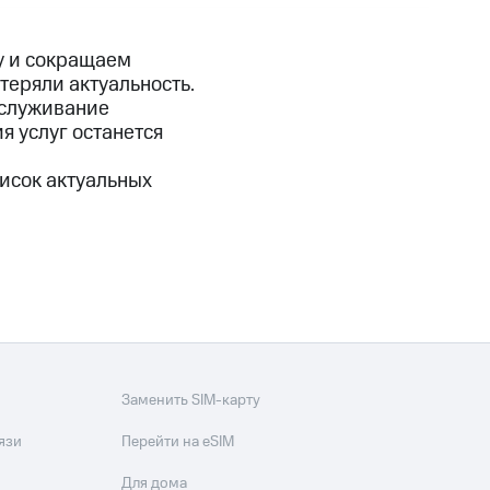
фитнес
Приложения от МТС
у и сокращаем
теряли актуальность.
Приложения
бслуживание
я услуг останется
Финансы
исок актуальных
Заменить SIM-карту
угого оператора
Оплата
язи
Перейти на eSIM
Интернет-магазин
Для дома