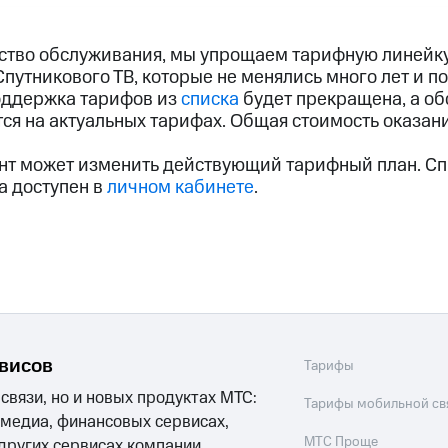
услуги, доступ к геолокации
услуги, доступ к геолокации
пасность
Финансы
Детям и родителям
Здоровье и 
ство обслуживания, мы упрощаем тарифную линейк
утникового ТВ, которые не менялись много лет и по
поддержка тарифов из
списка
будет прекращена, а о
ive
Гудок
Мой МТС
Все приложения
я на актуальных тарифах. Общая стоимость оказани
 в нашем приложении
нт может изменить действующий тарифный план. Сп
а доступен в
личном кабинете
.
ive
Гудок
Мой МТС
Все приложения
Инвестиции
ход 15%
рвисов
Тарифы
ер МТС
Настройки автоплатежа
Пополнить номер др
ход 15%
 связи, но и новых продуктах МТС:
Тарифы мобильной св
 на карту
МТС Pay
Оплата по QR-коду за границей
 медиа, финансовых сервисах,
МТС Проще
 других сервисах компании