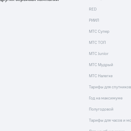
ые часы и трекеры
Умный дом
Планшеты
Акции и 
RED
ле при оплате с карты МТС Деньги
РИИЛ
МТС Супер
МТС ТОП
МТС Junior
МТС Мудрый
МТС Налегке
Тарифы для спутников
Год на максимуме
Полугодовой
Тарифы для часов и м