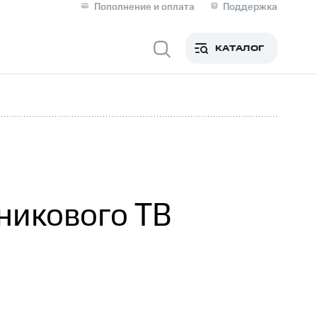
Пополнение и оплата
Поддержка
Скидка 30% на связь
Личные кабинеты
КАТАЛОГ
Мобильная связь
IM-карта для иностранцев
M
Для дома
никового ТВ
Сервисы и подписки