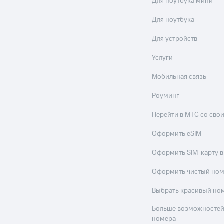
Для ноутбука мини
Для ноутбука
Для устройств
Услуги
Мобильная связь
Роуминг
Перейти в МТС со св
Оформить eSIM
Оформить SIM-карту в
Оформить чистый но
Выбрать красивый но
Больше возможностей
номера