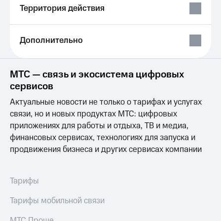
Выбрать
ТВ и телефон
Территория действия
красивый
для дома
номер
Личный
Заменить
Дополнительно
кабинет
SIM-
спутникового
карту
ТВ
Скачать
МТС — связь и экосистема цифровых
Перейти
приложение
сервисов
на
Мой
eSIM
МТС
Актуальные новости не только о тарифах и услугах
МТС
связи, но и новых продуктах МТС: цифровых
Для дома
Premium
Спутниковое ТВ
приложениях для работы и отдыха, ТВ и медиа,
Выберите
Подписка
финансовых сервисах, технологиях для запуска и
и подключите
на гигабайты
продвижения бизнеса и других сервисах компании
ТВ
интернета,
с выгодным
фильмы,
тарифом
музыка
Тарифы
и многое
Интернет,
другое
ТВ и телефон
Семейная
Тарифы мобильной связи
для дома
группа
МТС Проще