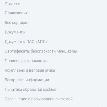
Получайте
Утилиты
доход
Тарифы
онлайн
RED,
Приложения
Страхование
РИИЛ
и МТС Супер
Все сервисы
Покупка
дешевле
полисов
при оплате
Документы
онлайн
с карты
Скидка 30%
МТС Деньги
на связь
Документы ПАО «МТС»
Обзоры
С картой
Сертификаты безопасности Минцифры
товаров
МТС
Деньги
Правовая информация
Скидки
МТС
до 40%
Накопления
Комплаенс и деловая этика
на смартфоны
Откладывайте
Раскрытие информации
деньги
при
и получайте
покупке
Политика обработки cookies
доход 15%
со связью
Платежи
МТС
Соглашение о пользовании системой
и
переводы