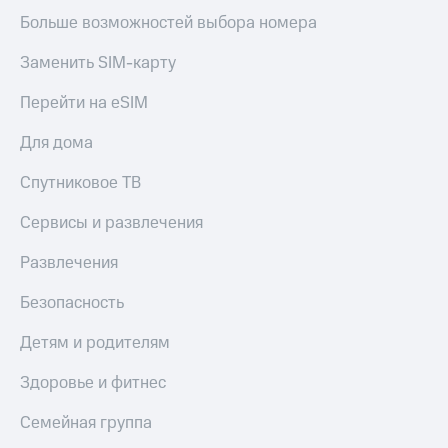
Акции
Покупка
Больше возможностей выбора номера
полисов
Приложения
онлайн
Заменить SIM-карту
КИОН
Скидка 30%
на связь
Перейти на eSIM
КИОН
Музыка
С картой
Для дома
МТС
КИОН
Деньги
Спутниковое ТВ
Строки
МТС
Накопления
Live
Сервисы и развлечения
Откладывайте
Гудок
Развлечения
деньги
и получайте
Мой
Безопасность
доход 15%
МТС
Акции
Детям и родителям
Условия
Все
пополнения
приложения
Здоровье и фитнес
Финансы
Скидка
Инвестиции
30%
Семейная группа
на связь