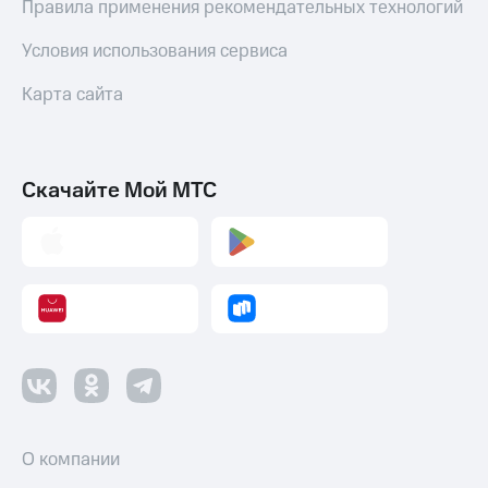
Правила применения рекомендательных технологий
Пополнить
Условия использования сервиса
номер
МТС
Карта сайта
Настройки
автоплатежа
Пополнить
Скачайте Мой МТС
номер
другого
оператора
Оплата
интернета
и
ТВ
Переводы
с
телефона
на карту
О компании
МТС Pay