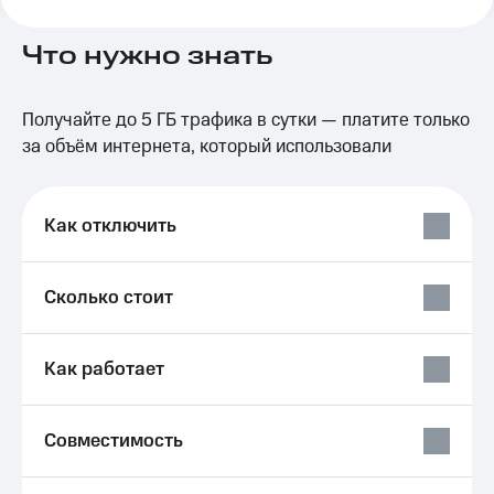
на связь
Что нужно знать
Роуминг
Тарифы
RED,
Семейная
РИИЛ
Получайте до 5 ГБ трафика в сутки — платите только
группа
и МТС
Супер
за объём интернета, который использовали
Заказать
дешевле
SIM-
при
карту
оплате
Как отключить
с карты
Оформить
МТС
eSIM
Деньги
Сколько стоит
SIM-
Спутниковое ТВ
карта
для
Выберите
Как работает
иностранцев
и подключите
ТВ
Оформить
с выгодным
чистый
тарифом
Совместимость
номер
Интернет,