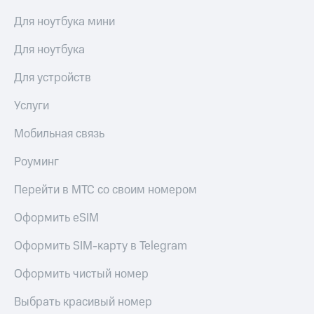
общие
подписки
Для ноутбука мини
КИОН
и услуги,
Музыка
доступ
Для ноутбука
к геолокации
КИОН
Кино,
Строки
Для устройств
музыка,
книги
Live
Услуги
и не
только
Гудок
Мобильная связь
Безопасность
Мой
Роуминг
МТС
Финансы
Перейти в МТС со своим номером
Все
Детям
приложения
и родителям
Оформить eSIM
Инвестиции
Здоровье
Оформить SIM-карту в Telegram
и фитнес
Получайте
Оформить чистый номер
доход
Приложения
онлайн
от МТС
Страхование
Выбрать красивый номер