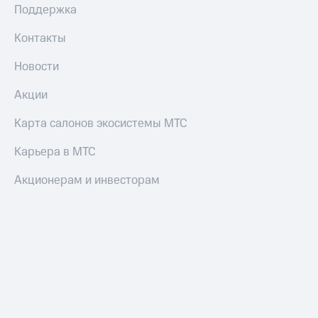
Поддержка
Оплата
Контакты
по QR-
коду
Новости
за границей
Акции
тернет-магазин
Смартфоны
Карта салонов экосистемы МТС
Наушники
и
Карьера в МТС
колонки
Акционерам и инвесторам
Умные
часы
и
трекеры
Умный
дом
Планшеты