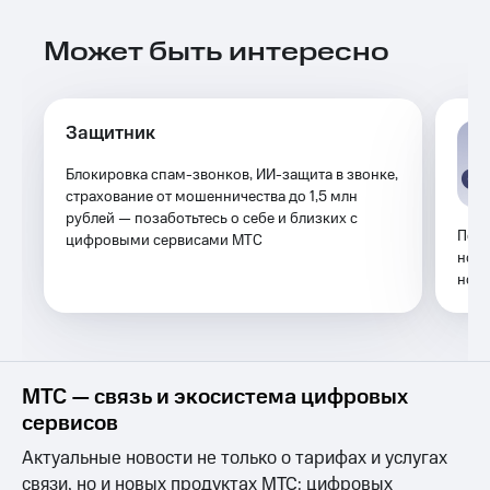
Выбрать
ТВ и телефон
красивый
для дома
Может быть интересно
номер
Личный
Заменить
кабинет
SIM-
спутникового
карту
ТВ
Защитник
Скачать
Перейти
приложение
Блокировка спам-звонков, ИИ-защита в звонке,
на
Мой
страхование от мошенничества до 1,5 млн
eSIM
МТС
рублей — позаботьтесь о себе и близких с
МТС
Помо
цифровыми сервисами МТС
Для дома
Premium
номе
Спутниковое ТВ
ном
Выберите
Подписка
и подключите
на гигабайты
ТВ
интернета,
с выгодным
фильмы,
тарифом
музыка
МТС — связь и экосистема цифровых
и многое
сервисов
Интернет,
другое
ТВ и телефон
Семейная
Актуальные новости не только о тарифах и услугах
для дома
группа
связи, но и новых продуктах МТС: цифровых