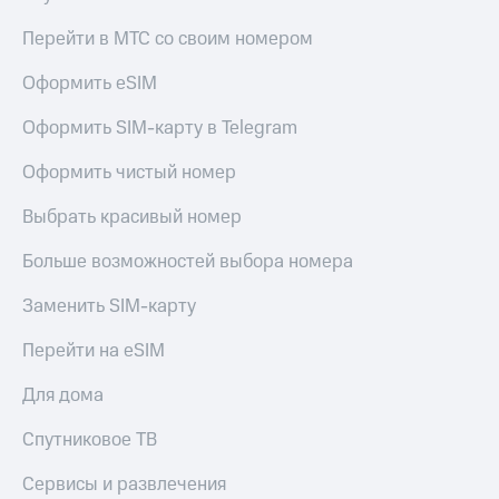
Акции
Покупка
Перейти в МТС со своим номером
полисов
Приложения
онлайн
КИОН
Оформить eSIM
Скидка 30%
на связь
КИОН
Оформить SIM-карту в Telegram
Музыка
С картой
МТС
Оформить чистый номер
КИОН
Деньги
Строки
МТС
Выбрать красивый номер
Накопления
Live
Больше возможностей выбора номера
Откладывайте
Гудок
деньги
Заменить SIM-карту
и получайте
Мой
доход 15%
Перейти на eSIM
МТС
Акции
Условия
Все
Для дома
пополнения
приложения
Финансы
Спутниковое ТВ
Скидка
Инвестиции
30%
Сервисы и развлечения
на связь