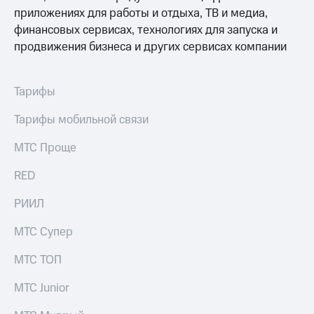
Спутниковое
Скидка
приложениях для работы и отдыха, ТВ и медиа,
ТВ
на тарифы,
финансовых сервисах, технологиях для запуска и
общие
продвижения бизнеса и других сервисах компании
Услуги
подписки
и услуги,
Поддержка
доступ
к геолокации
Тарифы
Сертификаты
висы и подписки
МТС
безопасности
Тарифы мобильной связи
Premium
Всё
МТС Проще
Подписка
под
на гигабайты
рукой
RED
интернета,
в Мой МТС
фильмы,
РИИЛ
музыка
Посмотрите,
и многое
что
МТС Супер
другое
полезного
Семейная
есть
МТС ТОП
группа
в нашем
приложении
МТС Junior
Скидка
на тарифы,
КИОН