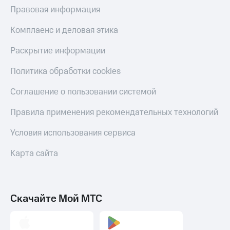
Правовая информация
Пополнить
номер
Комплаенс и деловая этика
МТС
Раскрытие информации
Настройки
автоплатежа
Политика обработки cookies
Пополнить
Соглашение о пользовании системой
номер
другого
Правила применения рекомендательных технологий
оператора
Оплата
Условия использования сервиса
интернета
и
Карта сайта
ТВ
Переводы
с
Скачайте Мой МТС
телефона
на карту
МТС Pay