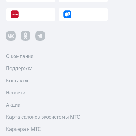
Оплата
по QR-
коду
за границей
тернет-магазин
Смартфоны
О компании
Наушники
и
Поддержка
колонки
Контакты
Умные
часы
и
Новости
трекеры
Акции
Умный
дом
Карта салонов экосистемы МТС
Планшеты
Карьера в МТС