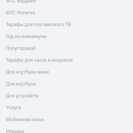
МТС Мудрый
общие
подписки
КИОН
и услуги,
МТС Налегке
Музыка
доступ
к геолокации
Тарифы для спутникового ТВ
КИОН
Кино,
Строки
музыка,
Год на максимуме
книги
Live
и не
Полугодовой
только
Гудок
Тарифы для часов и модемов
Безопасность
Мой
МТС
Для ноутбука мини
Финансы
Все
Для ноутбука
Детям
приложения
и родителям
Для устройств
Инвестиции
Здоровье
Услуги
и фитнес
Получайте
доход
Приложения
Мобильная связь
онлайн
от МТС
Страхование
Роуминг