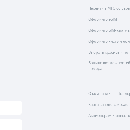
Перейти в МТС со св
Оформить eSIM
Оформить SIM-карту в
Оформить чистый но
Выбрать красивый но
Больше возможностей
номера
О компании
Подде
Карта салонов экоси
Акционерам и инвест