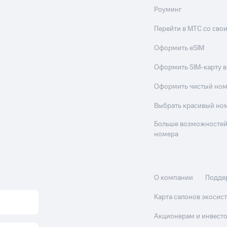
Роуминг
Перейти в МТС со св
Оформить eSIM
Оформить SIM-карту в
Оформить чистый но
Выбрать красивый но
Больше возможностей
номера
О компании
Подде
Карта салонов экоси
Акционерам и инвест