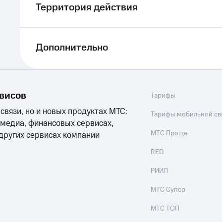
Территория действия
Дополнительно
рвисов
Тарифы
 связи, но и новых продуктах МТС:
Тарифы мобильной св
 медиа, финансовых сервисах,
МТС Проще
 других сервисах компании
RED
РИИЛ
МТС Супер
МТС ТОП