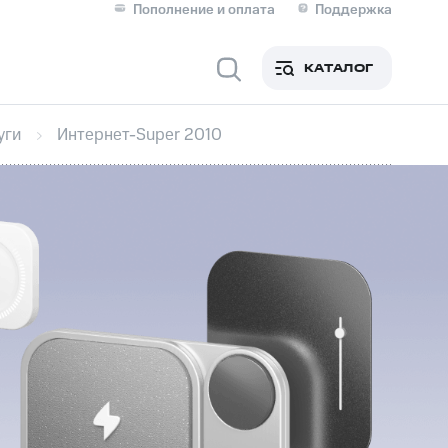
Пополнение и оплата
Поддержка
Скидка 30% на связь
Личные кабинеты
КАТАЛОГ
Мобильная связь
уги
Интернет-Super 2010
IM-карта для иностранцев
M
Для дома
Сервисы и подписки
фитнес
Приложения от МТС