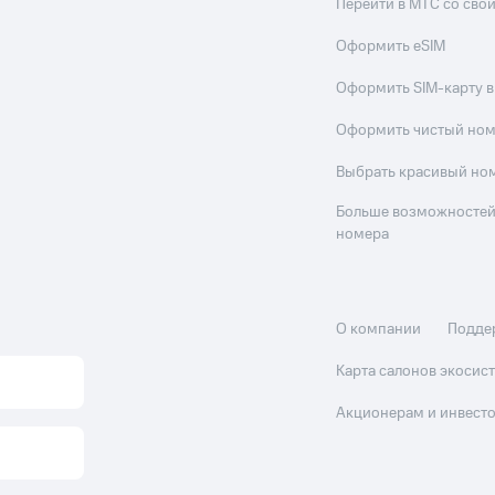
Перейти в МТС со св
Оформить eSIM
Оформить SIM-карту в
Оформить чистый но
Выбрать красивый но
Больше возможностей
номера
О компании
Подде
Карта салонов экоси
Акционерам и инвест