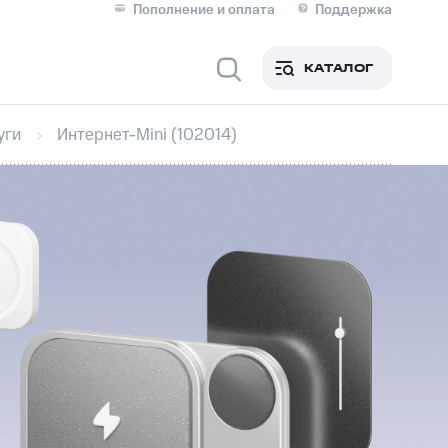
Пополнение и оплата
Поддержка
Скидка 30% на связь
Личные кабинеты
КАТАЛОГ
Мобильная связь
уги
Интернет-Mini (102014)
IM-карта для иностранцев
M
Для дома
Сервисы и подписки
фитнес
Приложения от МТС