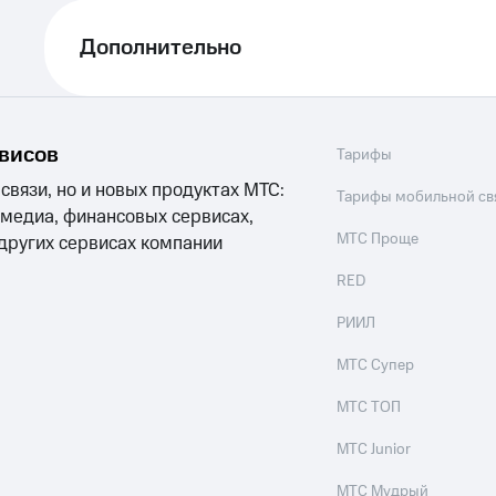
Дополнительно
рвисов
Тарифы
 связи, но и новых продуктах МТС:
Тарифы мобильной св
 медиа, финансовых сервисах,
МТС Проще
 других сервисах компании
RED
РИИЛ
МТС Супер
МТС ТОП
МТС Junior
МТС Мудрый