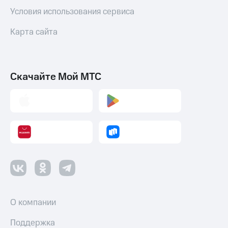
Условия использования сервиса
Пополнить
номер
Карта сайта
МТС
Настройки
автоплатежа
Скачайте Мой МТС
Пополнить
номер
другого
оператора
Оплата
интернета
и
ТВ
Переводы
с
телефона
О компании
на карту
Поддержка
МТС Pay