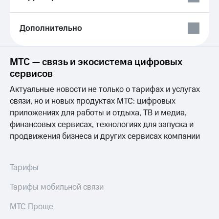
Выбрать
ТВ и телефон
красивый
для дома
номер
Дополнительно
Личный
Заменить
кабинет
SIM-
спутникового
карту
ТВ
МТС — связь и экосистема цифровых
Скачать
сервисов
Перейти
приложение
на
Мой
Актуальные новости не только о тарифах и услугах
eSIM
МТС
связи, но и новых продуктах МТС: цифровых
МТС
приложениях для работы и отдыха, ТВ и медиа,
Для дома
Premium
Спутниковое ТВ
финансовых сервисах, технологиях для запуска и
Выберите
Подписка
продвижения бизнеса и других сервисах компании
и подключите
на гигабайты
ТВ
интернета,
с выгодным
фильмы,
Тарифы
тарифом
музыка
и многое
Тарифы мобильной связи
Интернет,
другое
ТВ и телефон
Семейная
МТС Проще
для дома
группа