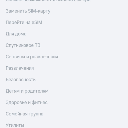
Акции
Покупка
Заменить SIM-карту
полисов
Приложения
онлайн
КИОН
Скидка 30%
Перейти на eSIM
на связь
КИОН
Для дома
Музыка
С картой
МТС
Спутниковое ТВ
КИОН
Деньги
Строки
МТС
Сервисы и развлечения
Накопления
Live
Развлечения
Откладывайте
Гудок
деньги
Безопасность
и получайте
Мой
доход 15%
МТС
Детям и родителям
Акции
Условия
Все
Здоровье и фитнес
пополнения
приложения
Финансы
Семейная группа
Скидка
Инвестиции
30%
Утилиты
на связь