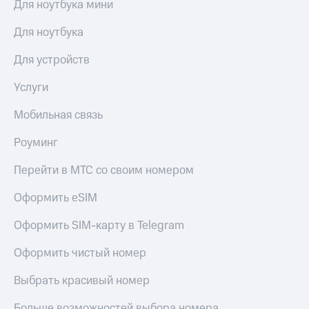
общие
Для ноутбука мини
подписки
КИОН
и услуги,
Для ноутбука
Музыка
доступ
к геолокации
Для устройств
КИОН
Кино,
Строки
музыка,
Услуги
книги
Live
и не
Мобильная связь
только
Гудок
Роуминг
Безопасность
Мой
МТС
Перейти в МТС со своим номером
Финансы
Все
Оформить eSIM
Детям
приложения
и родителям
Оформить SIM-карту в Telegram
Инвестиции
Здоровье
и фитнес
Оформить чистый номер
Получайте
доход
Приложения
Выбрать красивый номер
онлайн
от МТС
Страхование
Больше возможностей выбора номера