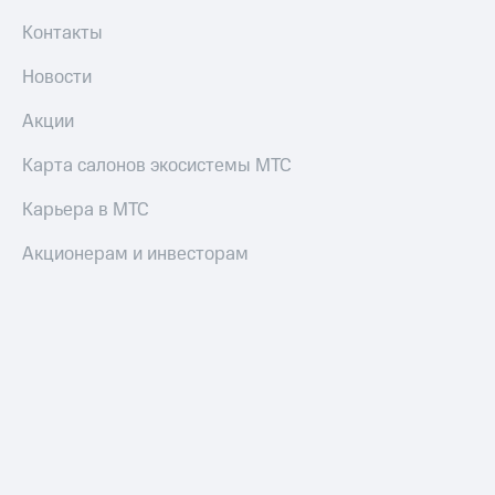
Контакты
Оплата
по QR-
Новости
коду
за границей
Акции
тернет-магазин
Карта салонов экосистемы МТС
Смартфоны
Карьера в МТС
Наушники
и
колонки
Акционерам и инвесторам
Умные
часы
и
трекеры
Умный
дом
Планшеты