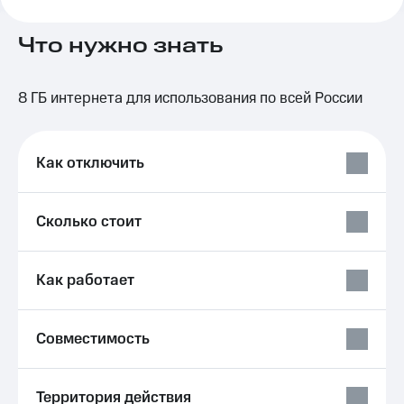
на связь
Что нужно знать
Роуминг
Тарифы
RED,
Семейная
РИИЛ
8 ГБ интернета для использования по всей России
группа
и МТС
Супер
Заказать
дешевле
SIM-
при
Как отключить
карту
оплате
с карты
Оформить
МТС
eSIM
Сколько стоит
Деньги
SIM-
Спутниковое ТВ
карта
Как работает
для
Выберите
иностранцев
и подключите
ТВ
Совместимость
Оформить
с выгодным
чистый
тарифом
номер
Интернет,
Территория действия