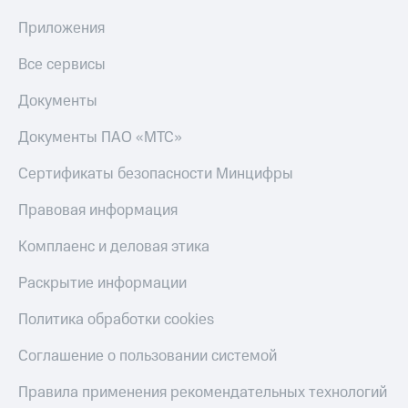
Получайте
доход
Приложения
Тарифы
онлайн
RED,
Страхование
Все сервисы
РИИЛ
и МТС Супер
Покупка
Документы
дешевле
полисов
при оплате
онлайн
с карты
Документы ПАО «МТС»
Скидка 30%
МТС Деньги
на связь
Сертификаты безопасности Минцифры
Обзоры
С картой
товаров
МТС
Правовая информация
Деньги
Скидки
МТС
Комплаенс и деловая этика
до 40%
Накопления
на смартфоны
Раскрытие информации
Откладывайте
деньги
при
Политика обработки cookies
и получайте
покупке
доход 15%
со связью
Соглашение о пользовании системой
Платежи
МТС
и
Правила применения рекомендательных технологий
переводы