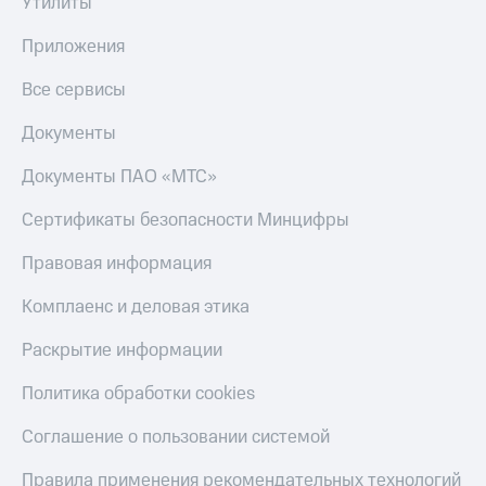
Получайте
Утилиты
доход
Тарифы
онлайн
Приложения
RED,
Страхование
РИИЛ
Все сервисы
и МТС Супер
Покупка
дешевле
полисов
Документы
при оплате
онлайн
с карты
Скидка 30%
Документы ПАО «МТС»
МТС Деньги
на связь
Сертификаты безопасности Минцифры
Обзоры
С картой
товаров
МТС
Правовая информация
Деньги
Скидки
МТС
Комплаенс и деловая этика
до 40%
Накопления
на смартфоны
Раскрытие информации
Откладывайте
деньги
при
Политика обработки cookies
и получайте
покупке
доход 15%
со связью
Платежи
Соглашение о пользовании системой
МТС
и
переводы
Правила применения рекомендательных технологий