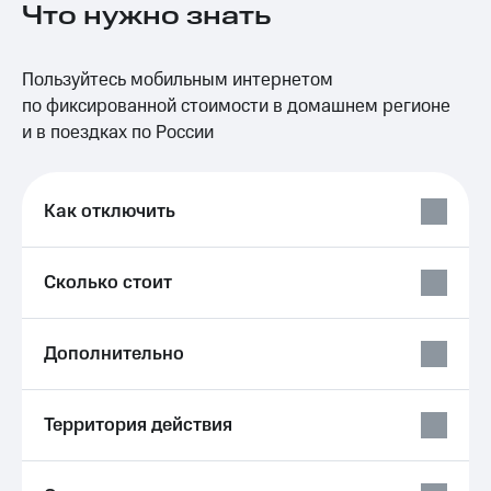
Что нужно знать
на связь
Роуминг
Тарифы
Пользуйтесь мобильным интернетом
RED,
Семейная
РИИЛ
по фиксированной стоимости в домашнем регионе
группа
и МТС
и в поездках по России
Супер
Заказать
дешевле
SIM-
при
карту
оплате
Как отключить
с карты
Оформить
МТС
eSIM
Деньги
Сколько стоит
SIM-
Спутниковое ТВ
карта
для
Выберите
Дополнительно
иностранцев
и подключите
ТВ
Оформить
с выгодным
Территория действия
чистый
тарифом
номер
Интернет,