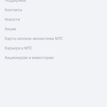
Поддержка
Оплата
Контакты
по QR-
коду
Новости
за границей
Акции
тернет-магазин
Смартфоны
Карта салонов экосистемы МТС
Наушники
Карьера в МТС
и
колонки
Акционерам и инвесторам
Умные
часы
и
трекеры
Умный
дом
Планшеты