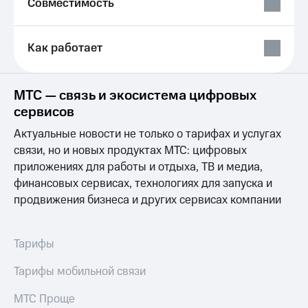
Совместимость
Выбрать
ТВ и телефон
красивый
для дома
номер
Личный
Как работает
Заменить
кабинет
SIM-
спутникового
карту
ТВ
МТС — связь и экосистема цифровых
Скачать
Перейти
приложение
сервисов
на
Мой
eSIM
Актуальные новости не только о тарифах и услугах
МТС
МТС
связи, но и новых продуктах МТС: цифровых
Для дома
Premium
приложениях для работы и отдыха, ТВ и медиа,
Спутниковое ТВ
финансовых сервисах, технологиях для запуска и
Выберите
Подписка
и подключите
продвижения бизнеса и других сервисах компании
на гигабайты
ТВ
интернета,
с выгодным
фильмы,
тарифом
музыка
Тарифы
и многое
Интернет,
другое
Тарифы мобильной связи
ТВ и телефон
Семейная
для дома
группа
МТС Проще