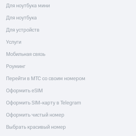
общие
Для ноутбука мини
подписки
КИОН
и услуги,
Музыка
Для ноутбука
доступ
к геолокации
КИОН
Кино,
Для устройств
Строки
музыка,
книги
Услуги
Live
и не
только
Мобильная связь
Гудок
Безопасность
Роуминг
Мой
МТС
Финансы
Перейти в МТС со своим номером
Все
Детям
приложения
Оформить eSIM
и родителям
Инвестиции
Оформить SIM-карту в Telegram
Здоровье
и фитнес
Получайте
Оформить чистый номер
доход
Приложения
онлайн
Выбрать красивый номер
от МТС
Страхование