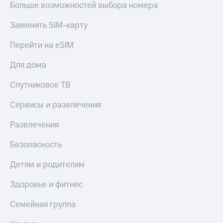
Больше возможностей выбора номера
Акции
Покупка
полисов
Заменить SIM-карту
Приложения
онлайн
КИОН
Скидка 30%
Перейти на eSIM
на связь
КИОН
Музыка
Для дома
С картой
МТС
КИОН
Спутниковое ТВ
Деньги
Строки
МТС
Накопления
Сервисы и развлечения
Live
Откладывайте
Развлечения
Гудок
деньги
и получайте
Безопасность
Мой
доход 15%
МТС
Акции
Детям и родителям
Условия
Все
пополнения
Здоровье и фитнес
приложения
Финансы
Скидка
Семейная группа
Инвестиции
30%
на связь