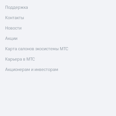
Поддержка
Пополнить
номер
МТС
Контакты
Настройки
Новости
автоплатежа
Акции
Пополнить
номер
Карта салонов экосистемы МТС
другого
оператора
Карьера в МТС
Оплата
Акционерам и инвесторам
интернета
и
ТВ
Переводы
с
телефона
на карту
МТС Pay