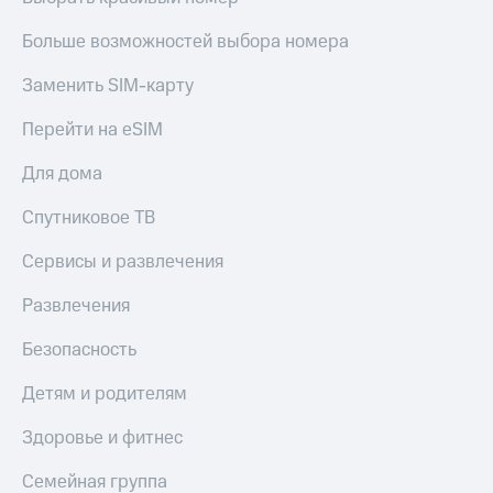
общие
подписки
КИОН
Больше возможностей выбора номера
и услуги,
Музыка
доступ
Заменить SIM-карту
к геолокации
КИОН
Кино,
Строки
музыка,
Перейти на eSIM
книги
Live
и не
Для дома
только
Гудок
Спутниковое ТВ
Безопасность
Мой
Сервисы и развлечения
МТС
Финансы
Развлечения
Все
Детям
приложения
и родителям
Безопасность
Инвестиции
Здоровье
Детям и родителям
и фитнес
Получайте
доход
Здоровье и фитнес
Приложения
онлайн
от МТС
Страхование
Семейная группа