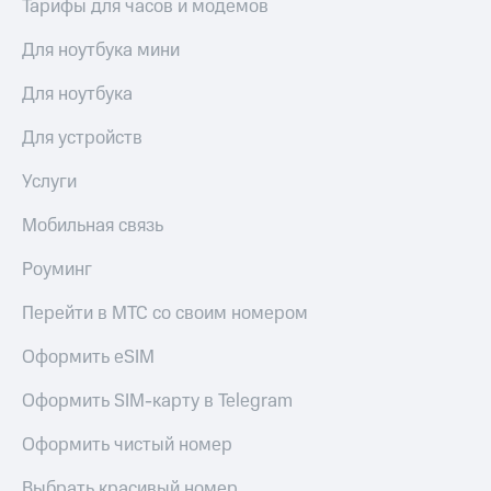
Тарифы для часов и модемов
Спутниковое
Скидка
ТВ
на тарифы,
Для ноутбука мини
общие
Услуги
подписки
Для ноутбука
и услуги,
Поддержка
доступ
Для устройств
к геолокации
Сертификаты
висы и подписки
Услуги
МТС
безопасности
Premium
Всё
Мобильная связь
Подписка
под
на гигабайты
Роуминг
рукой
интернета,
в Мой МТС
фильмы,
Перейти в МТС со своим номером
музыка
Посмотрите,
и многое
Оформить eSIM
что
другое
полезного
Семейная
есть
Оформить SIM-карту в Telegram
группа
в нашем
приложении
Оформить чистый номер
Скидка
на тарифы,
КИОН
Выбрать красивый номер