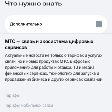
Что нужно знать
на связь
Роуминг
Тарифы
RED,
Семейная
РИИЛ
Дополнительно
группа
и МТС
Супер
Заказать
дешевле
МТС — связь и экосистема цифровых
SIM-
при
карту
сервисов
оплате
с карты
Актуальные новости не только о тарифах и услугах
Оформить
МТС
eSIM
Деньги
связи, но и новых продуктах МТС: цифровых
приложениях для работы и отдыха, ТВ и медиа,
SIM-
Спутниковое ТВ
финансовых сервисах, технологиях для запуска и
карта
продвижения бизнеса и других сервисах компании
для
Выберите
иностранцев
и подключите
ТВ
Оформить
с выгодным
Тарифы
чистый
тарифом
номер
Тарифы мобильной связи
Интернет,