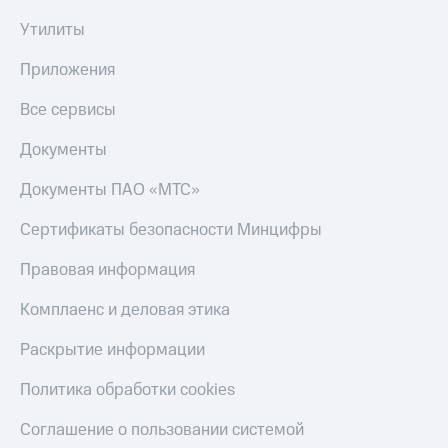
Акции
Покупка
Утилиты
полисов
Приложения
онлайн
КИОН
Приложения
Скидка 30%
на связь
КИОН
Все сервисы
Музыка
С картой
Документы
МТС
КИОН
Деньги
Строки
Документы ПАО «МТС»
МТС
Накопления
Live
Сертификаты безопасности Минцифры
Откладывайте
Гудок
деньги
Правовая информация
и получайте
Мой
доход 15%
Комплаенс и деловая этика
МТС
Акции
Условия
Раскрытие информации
Все
пополнения
приложения
Политика обработки cookies
Финансы
Скидка
Инвестиции
30%
Соглашение о пользовании системой
на связь