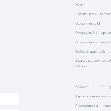
Роуминг
Перейти в МТС со св
Оформить eSIM
Оформить SIM-карту в
Оформить чистый но
Выбрать красивый но
Больше возможностей
номера
О компании
Подде
Карта салонов экоси
Акционерам и инвест