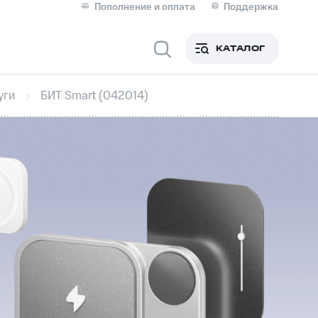
Пополнение и оплата
Поддержка
Скидка 30% на связь
Личные кабинеты
КАТАЛОГ
Мобильная связь
уги
БИТ Smart (042014)
IM-карта для иностранцев
M
Для дома
Сервисы и подписки
фитнес
Приложения от МТС