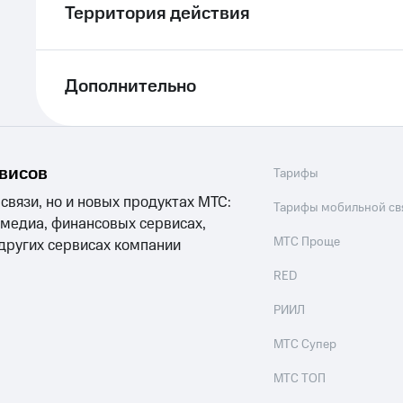
Территория действия
Дополнительно
рвисов
Тарифы
 связи, но и новых продуктах МТС:
Тарифы мобильной св
 медиа, финансовых сервисах,
МТС Проще
 других сервисах компании
RED
РИИЛ
МТС Супер
МТС ТОП