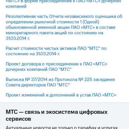
«МТС» в форме присоединения к ПАО «МТС» дочерних
Раскрытие
компаний
информации
Информация
Резолютивная часть Отчета независимого оценщика об
акционерам
определении рыночной стоимости 1 (Одной)
Документы
обыкновенной именной акции ПАО «МТС» в составе
ПАО
миноритарного пакета акций по состоянию на
"МТС"
31.03.2014 г.
Собрания
акционеров
Расчет стоимости чистых активов ПАО "МТС" по
Личный
состоянию на 31.03.2014 г.
кабинет
акционера
Проект договора о присоединении к ПАО «МТС»
Акционерный
дочерних компаний ПАО "МТС"
капитал
Контроль
Выписка № 37/2014 из Протокола № 225 заседания
и
Совета директоров ПАО "МТС"
аудит
Рынок
Проект изменений и дополнений в устав ПАО «МТС»
акций
Описание
МТС — связь и экосистема цифровых
Программа
сервисов
приобретения
Порядок
Актуальные новости не только о тарифах и услугах