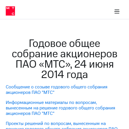
О
сторам и акционерам
Комплаенс и деловая этика
Устойчивое развитие
Медиа-центр
О МТС
О МТС
На главную
компании
О
компании
Стратегия
Стратегия
Карьера
Годовое общее
в МТС
Карьера
в МТС
собрание акционеров
Пресс-
релизы
История
ПАО «МТС», 24 июня
компании
МТС
2014 года
о технологиях
Руководство
региона
Сообщение о созыве годового общего собрания
Правовая
акционеров ПАО "МТС"
информация
Информационные материалы по вопросам,
Контакты
вынесенным на решение годового общего собрания
акционеров ПАО "МТС"
Медиа-центр
Пресс-
Проекты решений по вопросам, вынесенным на
релизы
решение годового общего собрания акционеров ПАО