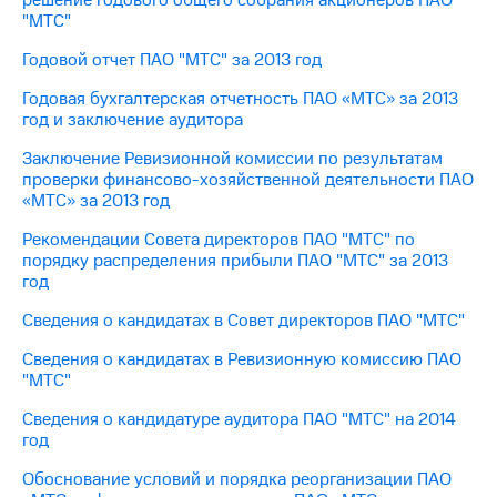
"МТС"
МТС
о технологиях
Годовой отчет ПАО "МТС" за 2013 год
Годовая бухгалтерская отчетность ПАО «МТС» за 2013
Достижения
год и заключение аудитора
Интервью
Заключение Ревизионной комиссии по результатам
проверки финансово-хозяйственной деятельности ПАО
Финансовая
«МТС» за 2013 год
отчетность
Рекомендации Совета директоров ПАО "МТС" по
Контакты
порядку распределения прибыли ПАО "МТС" за 2013
год
Новости
в
Сведения о кандидатах в Совет директоров ПАО "МТС"
регионе
Сведения о кандидатах в Ревизионную комиссию ПАО
м и акционерам
"МТС"
Корпоративное
управление
Сведения о кандидатуре аудитора ПАО "МТС" на 2014
год
Корпоративный
Обоснование условий и порядка реорганизации ПАО
секретарь