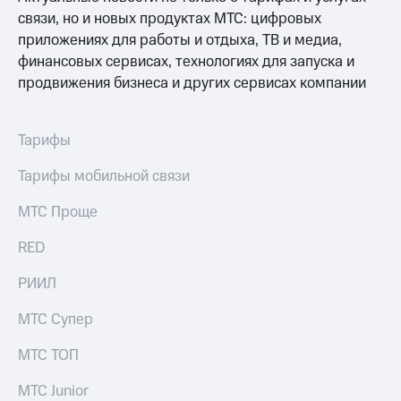
выкупа
связи, но и новых продуктах МТС: цифровых
акций
приложениях для работы и отдыха, ТВ и медиа,
Дивиденды
финансовых сервисах, технологиях для запуска и
Рынок
облигаций
продвижения бизнеса и других сервисах компании
Описание
Еврооблигации-2023
Тарифы
Уведомление
о
Тарифы мобильной связи
погашении
именных
МТС Проще
облигаций
Другое
RED
Регистратор
РИИЛ
Реквизиты
Контакты
МТС Супер
йчивое развитие
и деловая этика
МТС ТОП
На главную
МТС Junior