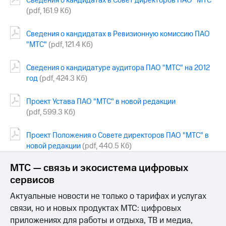
Сведения о кандидатах в Совет директоров ПАО "МТС"
Раскрытие
(pdf, 161.9 Кб)
информации
Информация
акционерам
Сведения о кандидатах в Ревизионную комиссию ПАО
Документы
"МТС"
(pdf, 121.4 Кб)
ПАО
"МТС"
Сведения о кандидатуре аудитора ПАО "МТС" на 2012
Собрания
год
(pdf, 424.3 Кб)
акционеров
Личный
кабинет
Проект Устава ПАО "МТС" в новой редакции
акционера
(pdf, 599.3 Кб)
Акционерный
капитал
Проект Положения о Совете директоров ПАО "МТС" в
Контроль
и
новой редакции
(pdf, 440.5 Кб)
аудит
Рынок
МТС — связь и экосистема цифровых
акций
сервисов
Описание
Актуальные новости не только о тарифах и услугах
Программа
связи, но и новых продуктах МТС: цифровых
приобретения
приложениях для работы и отдыха, ТВ и медиа,
Порядок