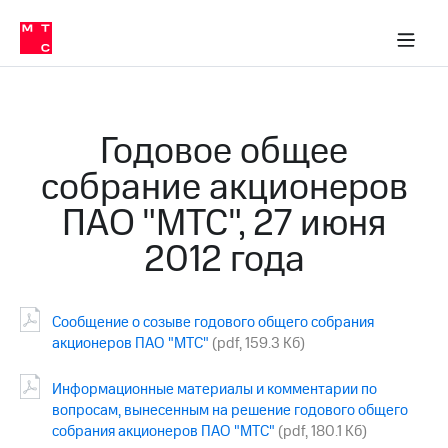
О
сторам и акционерам
Комплаенс и деловая этика
Устойчивое развитие
Медиа-центр
О МТС
О МТС
На главную
компании
О
компании
Стратегия
Стратегия
Карьера
Годовое общее
в МТС
Карьера
в МТС
собрание акционеров
Пресс-
релизы
История
ПАО "МТС", 27 июня
компании
МТС
2012 года
о технологиях
Руководство
региона
Правовая
Сообщение о созыве годового общего собрания
информация
акционеров ПАО "МТС"
(pdf, 159.3 Кб)
Контакты
Информационные материалы и комментарии по
Медиа-центр
вопросам, вынесенным на решение годового общего
Пресс-
собрания акционеров ПАО "МТС"
(pdf, 180.1 Кб)
релизы