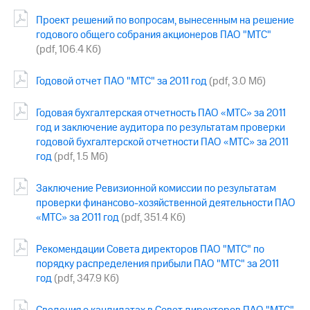
Проект решений по вопросам, вынесенным на решение
МТС
годового общего собрания акционеров ПАО "МТС"
о технологиях
(pdf, 106.4 Кб)
Достижения
Годовой отчет ПАО "МТС" за 2011 год
(pdf, 3.0 Мб)
Интервью
Годовая бухгалтерская отчетность ПАО «МТС» за 2011
Финансовая
год и заключение аудитора по результатам проверки
отчетность
годовой бухгалтерской отчетности ПАО «МТС» за 2011
Контакты
год
(pdf, 1.5 Мб)
Новости
Заключение Ревизионной комиссии по результатам
в
проверки финансово-хозяйственной деятельности ПАО
регионе
«МТС» за 2011 год
(pdf, 351.4 Кб)
м и акционерам
Корпоративное
Рекомендации Совета директоров ПАО "МТС" по
управление
порядку распределения прибыли ПАО "МТС" за 2011
год
(pdf, 347.9 Кб)
Корпоративный
секретарь