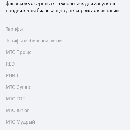
финансовых сервисах, технологиях для запуска и
выкупа
акций
продвижения бизнеса и других сервисах компании
Дивиденды
Рынок
облигаций
Тарифы
Описание
Тарифы мобильной связи
Еврооблигации-2023
Уведомление
МТС Проще
о
погашении
RED
именных
облигаций
Другое
РИИЛ
Регистратор
МТС Супер
Реквизиты
Контакты
МТС ТОП
йчивое развитие
и деловая этика
МТС Junior
На главную
МТС Мудрый