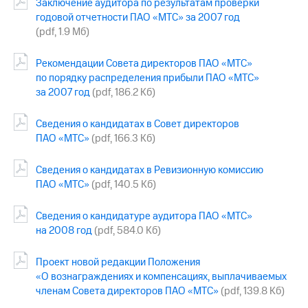
Раскрытие
Заключение аудитора по результатам проверки
информации
годовой отчетности ПАО «МТС» за 2007 год
Информация
(pdf, 1.9 Мб)
акционерам
Документы
Рекомендации Совета директоров ПАО «МТС»
ПАО
по порядку распределения прибыли ПАО «МТС»
"МТС"
за 2007 год
(pdf, 186.2 Кб)
Собрания
акционеров
Личный
Сведения о кандидатах в Совет директоров
кабинет
ПАО «МТС»
(pdf, 166.3 Кб)
акционера
Акционерный
Сведения о кандидатах в Ревизионную комиссию
капитал
ПАО «МТС»
(pdf, 140.5 Кб)
Контроль
и
аудит
Сведения о кандидатуре аудитора ПАО «МТС»
Рынок
на 2008 год
(pdf, 584.0 Кб)
акций
Проект новой редакции Положения
Описание
«О вознаграждениях и компенсациях, выплачиваемых
Программа
приобретения
членам Совета директоров ПАО «МТС»
(pdf, 139.8 Кб)
Порядок