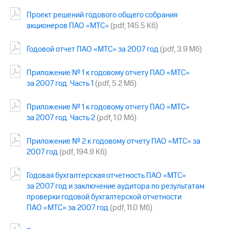
Проект решений годового общего собрания
МТС
акционеров ПАО «МТС»
(pdf, 145.5 Кб)
о технологиях
Достижения
Годовой отчет ПАО «МТС» за 2007 год
(pdf, 3.9 Мб)
Интервью
Приложение № 1 к годовому отчету ПАО «МТС»
за 2007 год. Часть 1
(pdf, 5.2 Мб)
Финансовая
отчетность
Приложение № 1 к годовому отчету ПАО «МТС»
Контакты
за 2007 год. Часть 2
(pdf, 1.0 Мб)
Новости
Приложение № 2 к годовому отчету ПАО «МТС» за
в
2007 год
(pdf, 194.9 Кб)
регионе
м и акционерам
Годовая бухгалтерская отчетность ПАО «МТС»
Корпоративное
за 2007 год и заключение аудитора по результатам
управление
проверки годовой бухгалтерской отчетности
ПАО «МТС» за 2007 год
(pdf, 11.0 Мб)
Корпоративный
секретарь