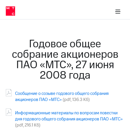
О
сторам и акционерам
Комплаенс и деловая этика
Устойчивое развитие
Медиа-центр
О МТС
О МТС
На главную
компании
О
компании
Стратегия
Стратегия
Карьера
Годовое общее
в МТС
Карьера
в МТС
собрание акционеров
Пресс-
релизы
История
ПАО «МТС», 27 июня
компании
МТС
2008 года
о технологиях
Руководство
региона
Правовая
Сообщение о созыве годового общего собрания
информация
акционеров ПАО «МТС»
(pdf, 136.3 Кб)
Контакты
Информационные материалы по вопросам повестки
Медиа-центр
дня годового общего собрания акционеров ПАО «МТС»
Пресс-
(pdf, 216.1 Кб)
релизы