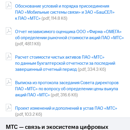
выкупа
Обоснование условий и порядка присоединения
акций
ПАО «Мобильные системы связи» и ЗАО «БашСЕЛ»
Дивиденды
к ПАО «МТС»
(pdf, 114.8 Кб)
Рынок
облигаций
Отчет независимого оценщика ООО «Фирма «ОМЕГА»
Описание
об определении рыночной стоимости акций ПАО «МТС»
Еврооблигации-2023
(pdf, 481.1 Кб)
Уведомление
о
Расчет стоимости чистых активов ПАО «МТС»
погашении
по данным бухгалтерской отчетности за последний
именных
завершенный отчетный период
(pdf, 334.3 Кб)
облигаций
Другое
Выписка из протокола заседания Совета директоров
Регистратор
ПАО «МТС» по вопросу об определении цены выкупа
Реквизиты
акций ПАО «МТС»
(pdf, 316.6 Кб)
Контакты
йчивое развитие
Проект изменений и дополнений в устав ПАО «МТС»
и деловая этика
(pdf, 103.2 Кб)
На главную
МТС — связь и экосистема цифровых