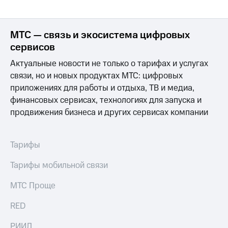
МТС
о технологиях
МТС — связь и экосистема цифровых
сервисов
Достижения
Актуальные новости не только о тарифах и услугах
Интервью
связи, но и новых продуктах МТС: цифровых
Финансовая
приложениях для работы и отдыха, ТВ и медиа,
отчетность
финансовых сервисах, технологиях для запуска и
продвижения бизнеса и других сервисах компании
Контакты
Новости
в
Тарифы
регионе
Тарифы мобильной связи
м и акционерам
Корпоративное
МТС Проще
управление
RED
Корпоративный
секретарь
РИИЛ