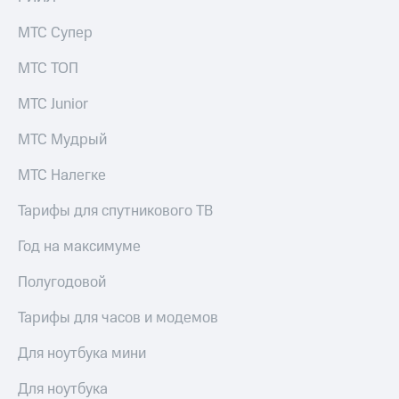
Раскрытие
информации
МТС Супер
Информация
акционерам
МТС ТОП
Документы
ПАО
МТС Junior
"МТС"
Собрания
МТС Мудрый
акционеров
Личный
кабинет
МТС Налегке
акционера
Акционерный
Тарифы для спутникового ТВ
капитал
Контроль
Год на максимуме
и
аудит
Полугодовой
Рынок
акций
Тарифы для часов и модемов
Описание
Для ноутбука мини
Программа
приобретения
Для ноутбука
Порядок