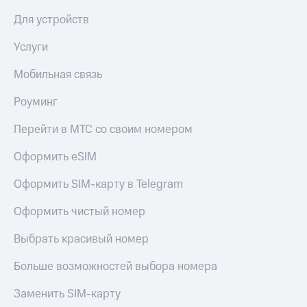
выкупа
Для устройств
акций
Дивиденды
Услуги
Рынок
облигаций
Мобильная связь
Описание
Еврооблигации-2023
Роуминг
Уведомление
о
Перейти в МТС со своим номером
погашении
именных
Оформить eSIM
облигаций
Другое
Оформить SIM-карту в Telegram
Регистратор
Оформить чистый номер
Реквизиты
Контакты
Выбрать красивый номер
йчивое развитие
и деловая этика
Больше возможностей выбора номера
На главную
Заменить SIM-карту