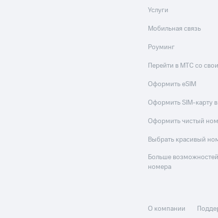
Услуги
Мобильная связь
Роуминг
Перейти в МТС со св
Оформить eSIM
Оформить SIM-карту в
Оформить чистый но
Выбрать красивый но
Больше возможностей
номера
О компании
Подде