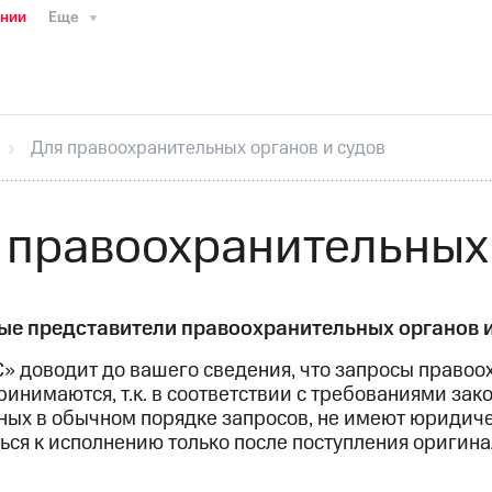
ании
Еще
ТС
Пресс-релизы
МТС о технологиях
ТС
История компании
Руководство региона
Правова
стижения
Интервью
Финансовая отчетность
Конта
Для правоохранительных органов и судов
тивный секретарь
Раскрытие информации
Информа
ный кабинет акционера
Акционерный капитал
Конт
Порядок выкупа акций
Дивиденды
Рынок облигаци
 правоохранительных 
 погашении именных облигаций
Другое
Регистрато
е представители правоохранительных органов и
» доводит до вашего сведения, что запросы правоо
ринимаются, т.к. в соответствии с требованиями за
ых в обычном порядке запросов, не имеют юридичес
ься к исполнению только после поступления оригин