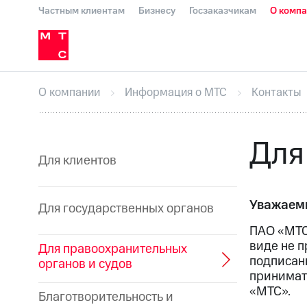
Частным клиентам
Бизнесу
Госзаказчикам
О комп
О компании
Стратегия
Карьера в М
Инвесторам и акционерам
Комплаенс и деловая этика
Устойчивое развитие
Медиа-центр
О МТС
На главную
О компании
Стратегия
Карьера в М
Пресс-релизы
МТС о технологиях
До
О компании
Информация о МТС
Контакты
Корпоративное управление
Корпора
ПАО "МТС"
Собрания акционеров
Лич
Описание
Программа приобретения
Для
Еврооблигации-2023
Уведомление о
Для клиентов
Уважаемы
Для государственных органов
ПАО «МТС
виде не п
Для правоохранительных
подписанн
органов и судов
принимат
«МТС».
Благотворительность и