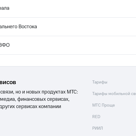
рала
альнего Востока
СЗФО
рвисов
Тарифы
 связи, но и новых продуктах МТС:
Тарифы мобильной св
 медиа, финансовых сервисах,
МТС Проще
 других сервисах компании
RED
РИИЛ