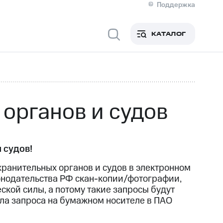
Поддержка
О МТС
я информация
Контакты
КАТАЛОГ
Медиа-центр
кты
Новости в регионе
Инвесторам и акционерам
ция акционерам
Документы
роль и аудит
Рынок акций
й
Описание
органов и судов
р
Реквизиты
Контакты
Устойчивое развитие
Комплаенс и деловая этика
На главную
 судов!
хранительных органов и судов в электронном
конодательства РФ скан-копии/фотографии,
кой силы, а потому такие запросы будут
ала запроса на бумажном носителе в ПАО