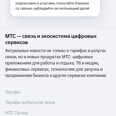
Спутниковое
подписками и услугами, помогайте близким
Скидка
ТВ
на тарифы,
со связью, наблюдайте за геолокацией детей
общие
Услуги
подписки
и услуги,
Поддержка
доступ
к геолокации
МТС — связь и экосистема цифровых
Сертификаты
висы и подписки
сервисов
МТС
безопасности
Premium
Актуальные новости не только о тарифах и услугах
Всё
связи, но и новых продуктах МТС: цифровых
Подписка
под
на гигабайты
приложениях для работы и отдыха, ТВ и медиа,
рукой
интернета,
в Мой МТС
финансовых сервисах, технологиях для запуска и
фильмы,
продвижения бизнеса и других сервисах компании
музыка
Посмотрите,
и многое
что
другое
полезного
Тарифы
Семейная
есть
группа
в нашем
Тарифы мобильной связи
приложении
Скидка
на тарифы,
МТС Проще
КИОН