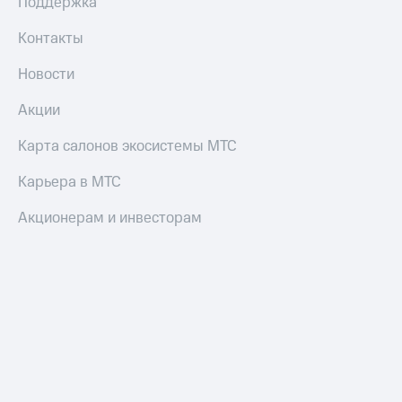
Поддержка
Акции
и
Контакты
скидки
Новости
Все
товары
Акции
Карта салонов экосистемы МТС
Карьера в МТС
Акционерам и инвесторам