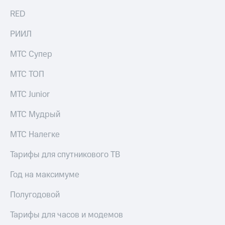
общие
подписки
RED
КИОН
и услуги,
Музыка
доступ
РИИЛ
к геолокации
КИОН
Кино,
Строки
МТС Супер
музыка,
книги
Live
МТС ТОП
и не
только
Гудок
МТС Junior
Безопасность
Мой
МТС Мудрый
МТС
Финансы
МТС Налегке
Все
Детям
приложения
и родителям
Тарифы для спутникового ТВ
Инвестиции
Здоровье
Год на максимуме
и фитнес
Получайте
Полугодовой
доход
Приложения
онлайн
от МТС
Тарифы для часов и модемов
Страхование