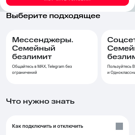
на связь
Выберите подходящее
Роуминг
Тарифы
RED,
Семейная
РИИЛ
группа
и МТС
Мессенджеры.
Соцсе
Супер
Заказать
дешевле
Семейный
Семей
SIM-
при
безлимит
безли
карту
оплате
с карты
Общайтесь в МАХ, Telegram без
Пользуйтесь В
Оформить
МТС
ограничений
и Одноклассн
eSIM
Деньги
SIM-
Спутниковое ТВ
карта
для
Выберите
Что нужно знать
иностранцев
и подключите
ТВ
Оформить
с выгодным
чистый
тарифом
номер
Как подключить и отключить
Интернет,