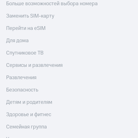
Получайте
Больше возможностей выбора номера
доход
Тарифы
онлайн
Заменить SIM-карту
RED,
Страхование
РИИЛ
Перейти на eSIM
и МТС Супер
Покупка
дешевле
полисов
при оплате
Для дома
онлайн
с карты
Скидка 30%
МТС Деньги
Спутниковое ТВ
на связь
Обзоры
С картой
Сервисы и развлечения
товаров
МТС
Деньги
Развлечения
Скидки
МТС
до 40%
Накопления
Безопасность
на смартфоны
Откладывайте
Детям и родителям
деньги
при
и получайте
покупке
Здоровье и фитнес
доход 15%
со связью
Платежи
МТС
Семейная группа
и
переводы