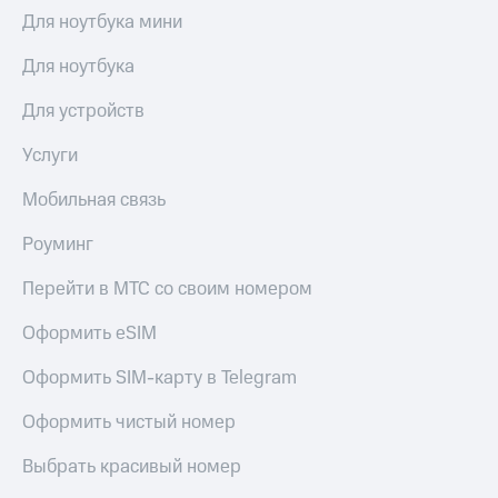
Акции
Для ноутбука мини
Покупка
полисов
Приложения
онлайн
Для ноутбука
КИОН
Скидка 30%
на связь
Для устройств
КИОН
Музыка
С картой
Услуги
МТС
КИОН
Деньги
Мобильная связь
Строки
МТС
Накопления
Роуминг
Live
Откладывайте
Гудок
Перейти в МТС со своим номером
деньги
и получайте
Мой
Оформить eSIM
доход 15%
МТС
Акции
Оформить SIM-карту в Telegram
Условия
Все
пополнения
приложения
Оформить чистый номер
Финансы
Скидка
Инвестиции
Выбрать красивый номер
30%
на связь