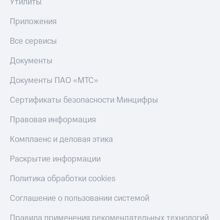
Утилиты
Пополнить
Приложения
номер
МТС
Все сервисы
Настройки
Документы
автоплатежа
Пополнить
Документы ПАО «МТС»
номер
другого
Сертификаты безопасности Минцифры
оператора
Правовая информация
Оплата
интернета
Комплаенс и деловая этика
и
ТВ
Раскрытие информации
Переводы
Политика обработки cookies
с
телефона
Соглашение о пользовании системой
на карту
Правила применения рекомендательных технологий
МТС Pay