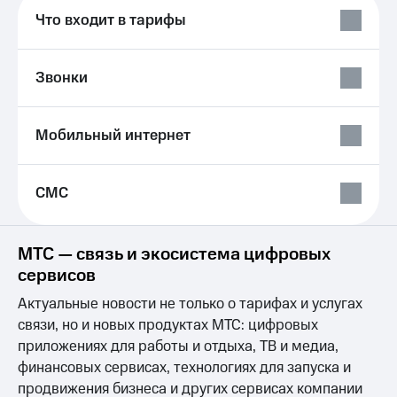
Выбрать
ТВ и телефон
Что входит в тарифы
красивый
для дома
номер
Личный
Заменить
кабинет
Звонки
SIM-
спутникового
карту
ТВ
Скачать
Мобильный интернет
Перейти
приложение
на
Мой
eSIM
МТС
МТС
СМС
Для дома
Premium
Спутниковое ТВ
Выберите
Подписка
МТС — связь и экосистема цифровых
и подключите
на гигабайты
сервисов
ТВ
интернета,
с выгодным
фильмы,
Актуальные новости не только о тарифах и услугах
тарифом
музыка
связи, но и новых продуктах МТС: цифровых
и многое
Интернет,
другое
приложениях для работы и отдыха, ТВ и медиа,
ТВ и телефон
Семейная
финансовых сервисах, технологиях для запуска и
для дома
группа
продвижения бизнеса и других сервисах компании