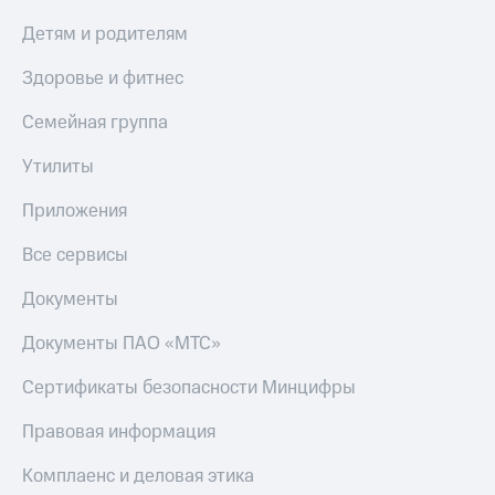
Получайте
доход
Детям и родителям
Тарифы
онлайн
RED,
Страхование
Здоровье и фитнес
РИИЛ
и МТС Супер
Покупка
Семейная группа
дешевле
полисов
при оплате
онлайн
с карты
Утилиты
Скидка 30%
МТС Деньги
на связь
Приложения
Обзоры
С картой
товаров
МТС
Все сервисы
Деньги
Скидки
МТС
Документы
до 40%
Накопления
на смартфоны
Документы ПАО «МТС»
Откладывайте
деньги
при
Сертификаты безопасности Минцифры
и получайте
покупке
доход 15%
со связью
Правовая информация
Платежи
МТС
и
Комплаенс и деловая этика
переводы