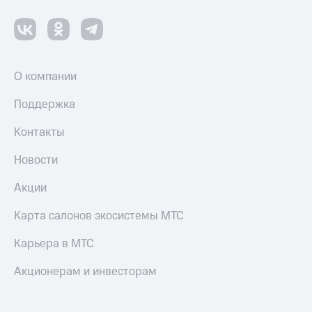
Оплата
по QR-
коду
за границей
О компании
тернет-магазин
Поддержка
Смартфоны
Контакты
Наушники
и
колонки
Новости
Умные
Акции
часы
и
Карта салонов экосистемы МТС
трекеры
Карьера в МТС
Умный
дом
Акционерам и инвесторам
Планшеты