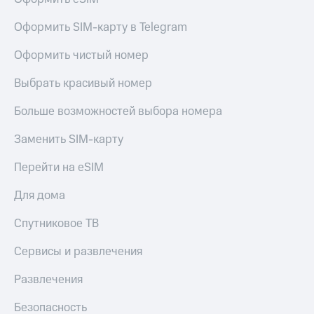
Акции
Покупка
Оформить SIM-карту в Telegram
полисов
Приложения
онлайн
КИОН
Скидка 30%
Оформить чистый номер
на связь
КИОН
Выбрать красивый номер
Музыка
С картой
МТС
Больше возможностей выбора номера
КИОН
Деньги
Строки
МТС
Заменить SIM-карту
Накопления
Live
Перейти на eSIM
Откладывайте
Гудок
деньги
Для дома
и получайте
Мой
доход 15%
МТС
Спутниковое ТВ
Акции
Условия
Все
Сервисы и развлечения
пополнения
приложения
Финансы
Развлечения
Скидка
Инвестиции
30%
Безопасность
на связь