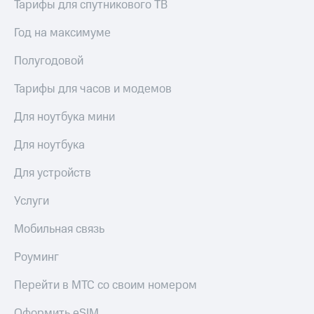
общие
Тарифы для спутникового ТВ
подписки
КИОН
и услуги,
Год на максимуме
Музыка
доступ
к геолокации
Полугодовой
КИОН
Кино,
Строки
музыка,
Тарифы для часов и модемов
книги
Live
и не
Для ноутбука мини
только
Гудок
Для ноутбука
Безопасность
Мой
МТС
Для устройств
Финансы
Все
Услуги
Детям
приложения
и родителям
Мобильная связь
Инвестиции
Здоровье
и фитнес
Роуминг
Получайте
доход
Приложения
Перейти в МТС со своим номером
онлайн
от МТС
Страхование
Оформить eSIM