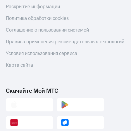
Раскрытие информации
Пополнить
номер
Политика обработки cookies
МТС
Соглашение о пользовании системой
Настройки
автоплатежа
Правила применения рекомендательных технологий
Пополнить
номер
Условия использования сервиса
другого
оператора
Карта сайта
Оплата
интернета
и
Скачайте Мой МТС
ТВ
Переводы
с
телефона
на карту
МТС Pay