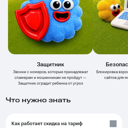
общие
подписки
КИОН
и услуги,
Музыка
доступ
к геолокации
КИОН
Кино,
Строки
музыка,
книги
Live
и не
только
Гудок
Безопасность
Мой
Защитник
Безопас
МТС
Финансы
Звонки с номеров, которые принадлежат
Блокировка взро
спамерам и мошенникам не пройдут —
сайтов для 
Все
Детям
Защитник оградит ребенка от угроз
приложения
и родителям
Инвестиции
Что нужно знать
Здоровье
и фитнес
Получайте
доход
Приложения
онлайн
от МТС
Страхование
Как работает скидка на тариф