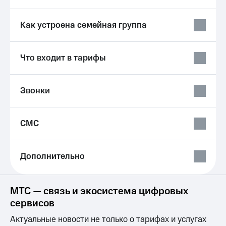
Акции
Покупка
полисов
Как устроена семейная группа
Приложения
онлайн
КИОН
Скидка 30%
на связь
КИОН
Что входит в тарифы
Музыка
С картой
МТС
КИОН
Деньги
Звонки
Строки
МТС
Накопления
Live
СМС
Откладывайте
Гудок
деньги
и получайте
Мой
доход 15%
Дополнительно
МТС
Акции
Условия
Все
пополнения
приложения
МТС — связь и экосистема цифровых
Финансы
Скидка
сервисов
Инвестиции
30%
Актуальные новости не только о тарифах и услугах
на связь