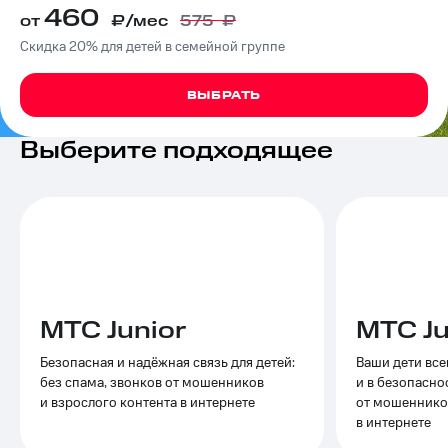
460
на связь
от
₽/мес
575
₽
Скидка 20% для детей в семейной группе
Роуминг
Тарифы
RED,
Семейная
РИИЛ
ВЫБРАТЬ
группа
и МТС
Супер
Выберите подходящее
Заказать
дешевле
SIM-
при
карту
оплате
с карты
Оформить
МТС
eSIM
Деньги
SIM-
Спутниковое ТВ
карта
для
Выберите
МТС Junior
МТС Ju
иностранцев
и подключите
ТВ
Безопасная и надёжная связь для детей:
Ваши дети все
Оформить
с выгодным
без спама, звонков от мошенников
и в безопасно
чистый
тарифом
и взрослого контента в интернете
от мошенников
номер
в интернете
Интернет,