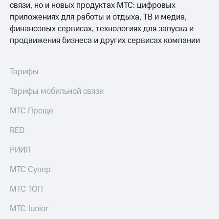
Получайте
связи, но и новых продуктах МТС: цифровых
доход
приложениях для работы и отдыха, ТВ и медиа,
Тарифы
онлайн
RED,
финансовых сервисах, технологиях для запуска и
Страхование
РИИЛ
продвижения бизнеса и других сервисах компании
и МТС Супер
Покупка
дешевле
полисов
при оплате
онлайн
Тарифы
с карты
Скидка 30%
МТС Деньги
на связь
Тарифы мобильной связи
Обзоры
С картой
товаров
МТС Проще
МТС
Деньги
Скидки
RED
МТС
до 40%
Накопления
на смартфоны
РИИЛ
Откладывайте
деньги
при
МТС Супер
и получайте
покупке
доход 15%
со связью
МТС ТОП
Платежи
МТС
и
МТС Junior
переводы