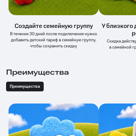
Спутниковое
Скидка
ТВ
на тарифы,
общие
Услуги
подписки
Создайте семейную группу
У близкого 
и услуги,
р
Поддержка
доступ
В течение 30 дней после подключения нужно
к геолокации
добавить детский тариф в семейную группу,
Скидка действу
Сертификаты
висы и подписки
чтобы сохранить скидку
в семейной г
МТС
безопасности
Premium
Всё
Подписка
под
Преимущества
на гигабайты
рукой
интернета,
в Мой МТС
фильмы,
Преимущества
музыка
Посмотрите,
и многое
что
другое
полезного
Семейная
есть
группа
в нашем
приложении
Скидка
на тарифы,
КИОН