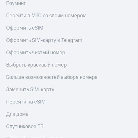
Роуминг
Оплата
Перейти в МТС со своим номером
по QR-
коду
Оформить eSIM
за границей
Оформить SIM-карту в Telegram
тернет-магазин
Смартфоны
Оформить чистый номер
Наушники
и
Выбрать красивый номер
колонки
Больше возможностей выбора номера
Умные
часы
Заменить SIM-карту
и
трекеры
Перейти на eSIM
Умный
Для дома
дом
Спутниковое ТВ
Планшеты