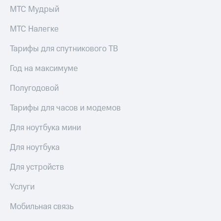
МТС Мудрый
Пополнить
номер
МТС Налегке
МТС
Тарифы для спутникового ТВ
Настройки
автоплатежа
Год на максимуме
Пополнить
Полугодовой
номер
другого
Тарифы для часов и модемов
оператора
Оплата
Для ноутбука мини
интернета
и
Для ноутбука
ТВ
Для устройств
Переводы
с
Услуги
телефона
на карту
Мобильная связь
МТС Pay