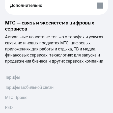
Выбрать
ТВ и телефон
Дополнительно
красивый
для дома
номер
Личный
Заменить
кабинет
МТС — связь и экосистема цифровых
SIM-
спутникового
сервисов
карту
ТВ
Скачать
Актуальные новости не только о тарифах и услугах
Перейти
приложение
связи, но и новых продуктах МТС: цифровых
на
Мой
eSIM
приложениях для работы и отдыха, ТВ и медиа,
МТС
МТС
финансовых сервисах, технологиях для запуска и
Для дома
Premium
продвижения бизнеса и других сервисах компании
Спутниковое ТВ
Выберите
Подписка
и подключите
на гигабайты
Тарифы
ТВ
интернета,
с выгодным
фильмы,
Тарифы мобильной связи
тарифом
музыка
и многое
Интернет,
другое
МТС Проще
ТВ и телефон
Семейная
для дома
группа
RED