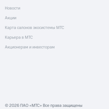
Новости
Оплата
по QR-
Акции
коду
за границей
Карта салонов экосистемы МТС
тернет-магазин
Смартфоны
Карьера в МТС
Наушники
Акционерам и инвесторам
и
колонки
Умные
часы
и
трекеры
Умный
дом
Планшеты
© 2026 ПАО «МТС» Все права защищены