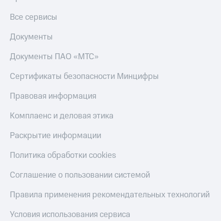
Получайте
доход
Все сервисы
Тарифы
онлайн
RED,
Страхование
РИИЛ
Документы
и МТС Супер
Покупка
дешевле
Документы ПАО «МТС»
полисов
при оплате
онлайн
с карты
Скидка 30%
Сертификаты безопасности Минцифры
МТС Деньги
на связь
Правовая информация
Обзоры
С картой
товаров
МТС
Комплаенс и деловая этика
Деньги
Скидки
МТС
Раскрытие информации
до 40%
Накопления
на смартфоны
Политика обработки cookies
Откладывайте
деньги
при
Соглашение о пользовании системой
и получайте
покупке
доход 15%
со связью
Правила применения рекомендательных технологий
Платежи
МТС
и
Условия использования сервиса
переводы