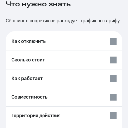
Что нужно знать
на связь
Роуминг
Тарифы
Сёрфинг в соцсетях не расходует трафик по тарифу
RED,
Семейная
РИИЛ
группа
и МТС
Супер
Как отключить
Заказать
дешевле
SIM-
при
карту
оплате
с карты
Сколько стоит
Оформить
МТС
eSIM
Деньги
Как работает
SIM-
Спутниковое ТВ
карта
для
Выберите
иностранцев
Совместимость
и подключите
ТВ
Оформить
с выгодным
чистый
тарифом
Территория действия
номер
Интернет,