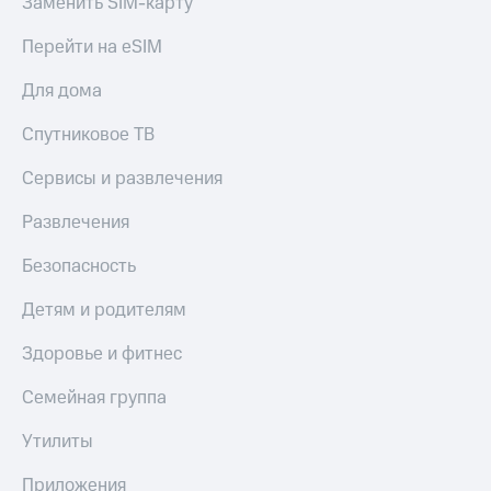
Заменить SIM-карту
Акции
Покупка
полисов
Перейти на eSIM
Приложения
онлайн
КИОН
Скидка 30%
Для дома
на связь
КИОН
Спутниковое ТВ
Музыка
С картой
МТС
Сервисы и развлечения
КИОН
Деньги
Строки
МТС
Развлечения
Накопления
Live
Безопасность
Откладывайте
Гудок
деньги
Детям и родителям
и получайте
Мой
доход 15%
МТС
Здоровье и фитнес
Акции
Условия
Все
пополнения
Семейная группа
приложения
Финансы
Скидка
Утилиты
Инвестиции
30%
на связь
Приложения