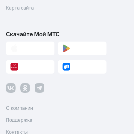
Карта сайта
Пополнить
номер
МТС
Настройки
Скачайте Мой МТС
автоплатежа
Пополнить
номер
другого
оператора
Оплата
интернета
и
ТВ
Переводы
О компании
с
телефона
Поддержка
на карту
Контакты
МТС Pay