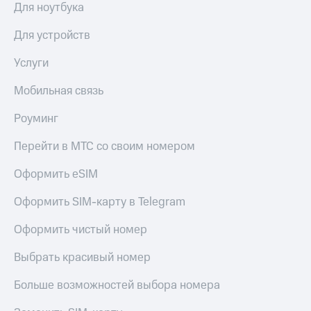
общие
Для ноутбука
подписки
КИОН
и услуги,
Музыка
Для устройств
доступ
к геолокации
КИОН
Услуги
Кино,
Строки
музыка,
Мобильная связь
книги
Live
и не
Роуминг
только
Гудок
Перейти в МТС со своим номером
Безопасность
Мой
МТС
Финансы
Оформить eSIM
Все
Детям
Оформить SIM-карту в Telegram
приложения
и родителям
Оформить чистый номер
Инвестиции
Здоровье
и фитнес
Выбрать красивый номер
Получайте
доход
Приложения
Больше возможностей выбора номера
онлайн
от МТС
Страхование