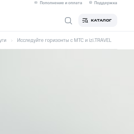
Пополнение и оплата
Поддержка
Скидка 30% на связь
Личные кабинеты
КАТАЛОГ
Мобильная связь
уги
Исследуйте горизонты с МТС и izi.TRAVEL
IM-карта для иностранцев
M
Для дома
Сервисы и подписки
фитнес
Приложения от МТС