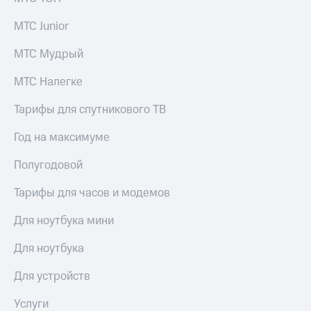
Спутниковое
Скидка
ТВ
на тарифы,
МТС Junior
общие
Услуги
подписки
МТС Мудрый
и услуги,
Поддержка
доступ
МТС Налегке
к геолокации
Сертификаты
висы и подписки
Тарифы для спутникового ТВ
МТС
безопасности
Premium
Год на максимуме
Всё
Подписка
под
Полугодовой
на гигабайты
рукой
интернета,
в Мой МТС
Тарифы для часов и модемов
фильмы,
музыка
Посмотрите,
Для ноутбука мини
и многое
что
другое
полезного
Семейная
Для ноутбука
есть
группа
в нашем
Для устройств
приложении
Скидка
на тарифы,
Услуги
КИОН