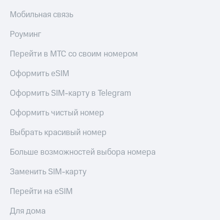
общие
подписки
Мобильная связь
КИОН
и услуги,
Музыка
доступ
Роуминг
к геолокации
КИОН
Кино,
Строки
Перейти в МТС со своим номером
музыка,
книги
Live
Оформить eSIM
и не
только
Гудок
Оформить SIM-карту в Telegram
Безопасность
Мой
Оформить чистый номер
МТС
Финансы
Выбрать красивый номер
Все
Детям
приложения
и родителям
Больше возможностей выбора номера
Инвестиции
Здоровье
Заменить SIM-карту
и фитнес
Получайте
Перейти на eSIM
доход
Приложения
онлайн
от МТС
Для дома
Страхование