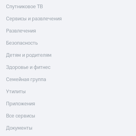
Акции
Покупка
Спутниковое ТВ
полисов
Приложения
онлайн
Сервисы и развлечения
КИОН
Скидка 30%
на связь
Развлечения
КИОН
Музыка
С картой
Безопасность
МТС
КИОН
Деньги
Детям и родителям
Строки
МТС
Накопления
Live
Здоровье и фитнес
Откладывайте
Гудок
Семейная группа
деньги
и получайте
Мой
Утилиты
доход 15%
МТС
Акции
Приложения
Условия
Все
пополнения
приложения
Все сервисы
Финансы
Скидка
Инвестиции
30%
Документы
на связь