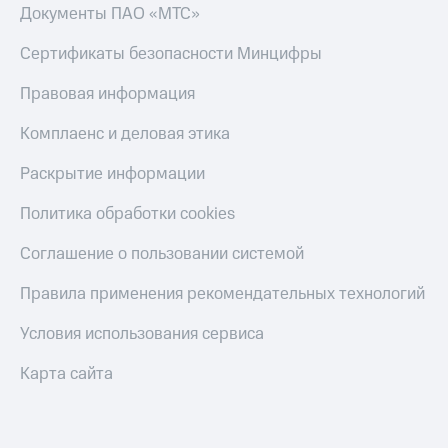
Получайте
Документы ПАО «МТС»
доход
Тарифы
онлайн
Сертификаты безопасности Минцифры
RED,
Страхование
РИИЛ
и МТС Супер
Правовая информация
Покупка
дешевле
полисов
при оплате
Комплаенс и деловая этика
онлайн
с карты
Скидка 30%
МТС Деньги
на связь
Раскрытие информации
Обзоры
С картой
Политика обработки cookies
товаров
МТС
Деньги
Соглашение о пользовании системой
Скидки
МТС
до 40%
Накопления
Правила применения рекомендательных технологий
на смартфоны
Откладывайте
Условия использования сервиса
деньги
при
и получайте
покупке
Карта сайта
доход 15%
со связью
Платежи
МТС
и
переводы