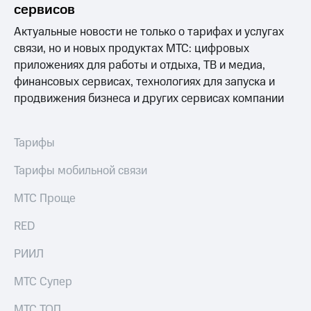
Выбрать
ТВ и телефон
сервисов
красивый
для дома
номер
Актуальные новости не только о тарифах и услугах
Личный
связи, но и новых продуктах МТС: цифровых
Заменить
кабинет
приложениях для работы и отдыха, ТВ и медиа,
SIM-
спутникового
финансовых сервисах, технологиях для запуска и
карту
ТВ
Скачать
продвижения бизнеса и других сервисах компании
Перейти
приложение
на
Мой
eSIM
МТС
Тарифы
МТС
Для дома
Premium
Тарифы мобильной связи
Спутниковое ТВ
Выберите
Подписка
МТС Проще
и подключите
на гигабайты
ТВ
интернета,
RED
с выгодным
фильмы,
тарифом
музыка
РИИЛ
и многое
Интернет,
другое
ТВ и телефон
Семейная
МТС Супер
для дома
группа
МТС ТОП