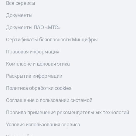
Получайте
Все сервисы
доход
Тарифы
онлайн
Документы
RED,
Страхование
РИИЛ
Документы ПАО «МТС»
и МТС Супер
Покупка
дешевле
полисов
при оплате
Сертификаты безопасности Минцифры
онлайн
с карты
Скидка 30%
МТС Деньги
Правовая информация
на связь
Обзоры
Комплаенс и деловая этика
С картой
товаров
МТС
Деньги
Раскрытие информации
Скидки
МТС
до 40%
Накопления
Политика обработки cookies
на смартфоны
Откладывайте
Соглашение о пользовании системой
деньги
при
и получайте
покупке
Правила применения рекомендательных технологий
доход 15%
со связью
Платежи
МТС
Условия использования сервиса
и
переводы