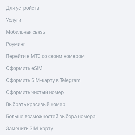
общие
подписки
Для устройств
КИОН
и услуги,
Музыка
доступ
Услуги
к геолокации
КИОН
Кино,
Мобильная связь
Строки
музыка,
книги
Live
Роуминг
и не
только
Гудок
Перейти в МТС со своим номером
Безопасность
Мой
Оформить eSIM
МТС
Финансы
Оформить SIM-карту в Telegram
Все
Детям
приложения
Оформить чистый номер
и родителям
Инвестиции
Здоровье
Выбрать красивый номер
и фитнес
Получайте
Больше возможностей выбора номера
доход
Приложения
онлайн
от МТС
Заменить SIM-карту
Страхование