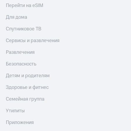
Акции
Перейти на eSIM
Покупка
полисов
Приложения
онлайн
Для дома
КИОН
Скидка 30%
на связь
Спутниковое ТВ
КИОН
Музыка
С картой
Сервисы и развлечения
МТС
КИОН
Деньги
Развлечения
Строки
МТС
Накопления
Безопасность
Live
Откладывайте
Детям и родителям
Гудок
деньги
и получайте
Мой
Здоровье и фитнес
доход 15%
МТС
Акции
Семейная группа
Условия
Все
пополнения
приложения
Утилиты
Финансы
Скидка
Инвестиции
Приложения
30%
на связь