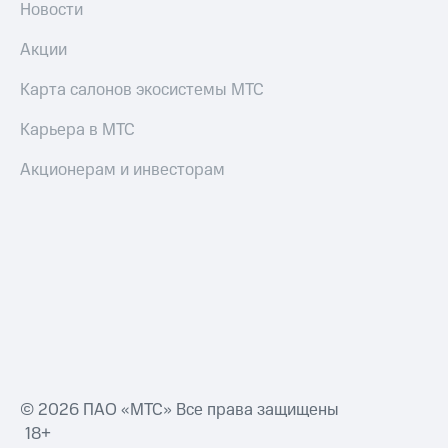
Новости
Оплата
Акции
по QR-
коду
Карта салонов экосистемы МТС
за границей
Карьера в МТС
тернет-магазин
Смартфоны
Акционерам и инвесторам
Наушники
и
колонки
Умные
часы
и
трекеры
Умный
дом
© 2026 ПАО «МТС» Все права защищены
Планшеты
18+