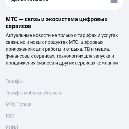
Выбрать
ТВ и телефон
красивый
для дома
номер
Личный
МТС — связь и экосистема цифровых
Заменить
кабинет
сервисов
SIM-
спутникового
карту
ТВ
Актуальные новости не только о тарифах и услугах
Скачать
связи, но и новых продуктах МТС: цифровых
Перейти
приложение
приложениях для работы и отдыха, ТВ и медиа,
на
Мой
eSIM
финансовых сервисах, технологиях для запуска и
МТС
МТС
продвижения бизнеса и других сервисах компании
Для дома
Premium
Спутниковое ТВ
Выберите
Подписка
Тарифы
и подключите
на гигабайты
ТВ
интернета,
Тарифы мобильной связи
с выгодным
фильмы,
тарифом
музыка
МТС Проще
и многое
Интернет,
другое
RED
ТВ и телефон
Семейная
для дома
группа
РИИЛ