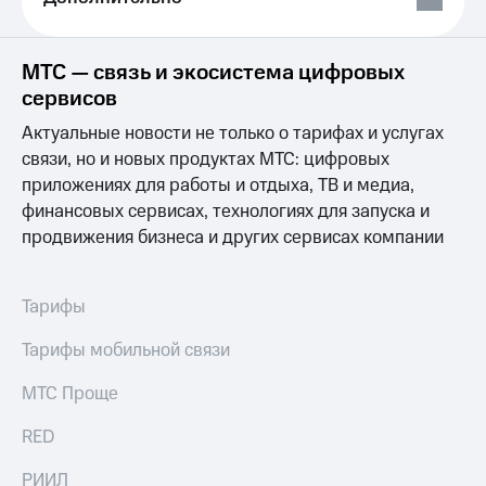
Выбрать
ТВ и телефон
красивый
для дома
номер
Личный
МТС — связь и экосистема цифровых
Заменить
кабинет
сервисов
SIM-
спутникового
карту
ТВ
Актуальные новости не только о тарифах и услугах
Скачать
связи, но и новых продуктах МТС: цифровых
Перейти
приложение
приложениях для работы и отдыха, ТВ и медиа,
на
Мой
eSIM
финансовых сервисах, технологиях для запуска и
МТС
МТС
продвижения бизнеса и других сервисах компании
Для дома
Premium
Спутниковое ТВ
Выберите
Подписка
Тарифы
и подключите
на гигабайты
ТВ
интернета,
Тарифы мобильной связи
с выгодным
фильмы,
тарифом
музыка
МТС Проще
и многое
Интернет,
другое
RED
ТВ и телефон
Семейная
для дома
группа
РИИЛ