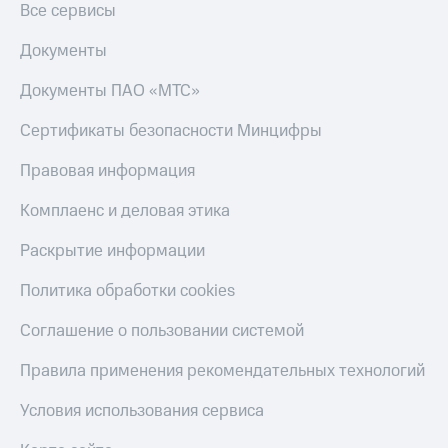
Получайте
Все сервисы
доход
Тарифы
онлайн
Документы
RED,
Страхование
РИИЛ
Документы ПАО «МТС»
и МТС Супер
Покупка
дешевле
полисов
при оплате
Сертификаты безопасности Минцифры
онлайн
с карты
Скидка 30%
МТС Деньги
Правовая информация
на связь
Обзоры
Комплаенс и деловая этика
С картой
товаров
МТС
Деньги
Раскрытие информации
Скидки
МТС
до 40%
Накопления
Политика обработки cookies
на смартфоны
Откладывайте
Соглашение о пользовании системой
деньги
при
и получайте
покупке
Правила применения рекомендательных технологий
доход 15%
со связью
Платежи
МТС
Условия использования сервиса
и
переводы