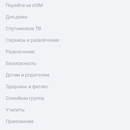
Акции
Перейти на eSIM
Покупка
полисов
Приложения
онлайн
Для дома
КИОН
Скидка 30%
на связь
Спутниковое ТВ
КИОН
Музыка
С картой
Сервисы и развлечения
МТС
КИОН
Деньги
Развлечения
Строки
МТС
Накопления
Безопасность
Live
Откладывайте
Детям и родителям
Гудок
деньги
и получайте
Мой
Здоровье и фитнес
доход 15%
МТС
Акции
Семейная группа
Условия
Все
пополнения
приложения
Утилиты
Финансы
Скидка
Инвестиции
Приложения
30%
на связь