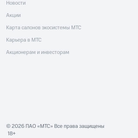
Новости
Оплата
Акции
по QR-
коду
Карта салонов экосистемы МТС
за границей
Карьера в МТС
тернет-магазин
Смартфоны
Акционерам и инвесторам
Наушники
и
колонки
Умные
часы
и
трекеры
Умный
дом
© 2026 ПАО «МТС» Все права защищены
Планшеты
18+