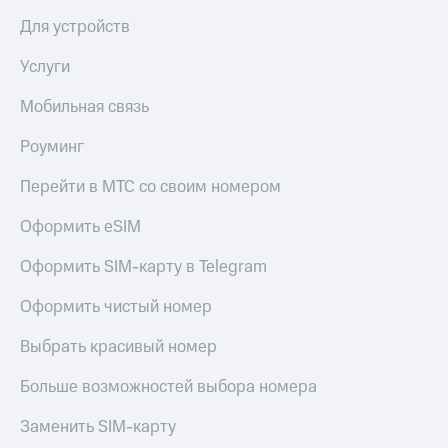
общие
подписки
Для устройств
КИОН
и услуги,
Музыка
доступ
Услуги
к геолокации
КИОН
Кино,
Мобильная связь
Строки
музыка,
книги
Live
Роуминг
и не
только
Гудок
Перейти в МТС со своим номером
Безопасность
Мой
Оформить eSIM
МТС
Финансы
Оформить SIM-карту в Telegram
Все
Детям
приложения
Оформить чистый номер
и родителям
Инвестиции
Здоровье
Выбрать красивый номер
и фитнес
Получайте
Больше возможностей выбора номера
доход
Приложения
онлайн
от МТС
Заменить SIM-карту
Страхование